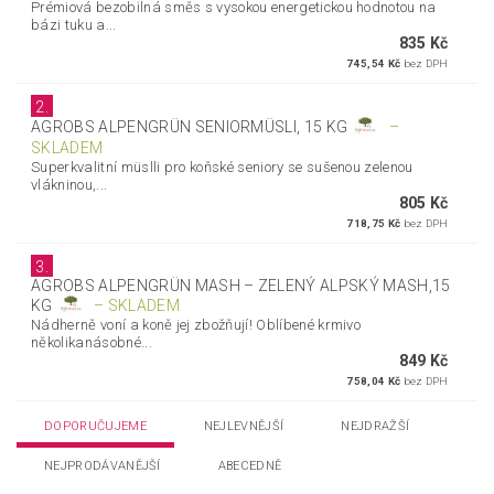
Prémiová bezobilná směs s vysokou energetickou hodnotou na
bázi tuku a...
835 Kč
745,54 Kč
bez DPH
2.
AGROBS ALPENGRÜN SENIORMÜSLI, 15 KG
–
SKLADEM
Superkvalitní müslli pro koňské seniory se sušenou zelenou
vlákninou,...
805 Kč
718,75 Kč
bez DPH
3.
AGROBS ALPENGRÜN MASH – ZELENÝ ALPSKÝ MASH,15
KG
–
SKLADEM
Nádherně voní a koně jej zbožňují! Oblíbené krmivo
několikanásobné...
849 Kč
758,04 Kč
bez DPH
DOPORUČUJEME
NEJLEVNĚJŠÍ
NEJDRAŽŠÍ
NEJPRODÁVANĚJŠÍ
ABECEDNĚ