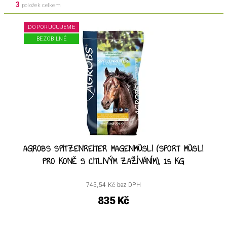
3
položek celkem
DOPORUČUJEME
BEZOBILNÉ
AGROBS SPITZENREITER MAGENMÜSLI (SPORT MÜSLI
PRO KONĚ S CITLIVÝM ZAŽÍVÁNÍM), 15 KG
745,54 Kč bez DPH
835 Kč