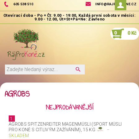
605 538 510
INFO@RAJPROKONE.CZ
0
0 Kč
AGROBS
NEJPRODÁVANĚJŠÍ
1.
AGROBS SPITZENREITER MAGENMÜSLI (SPORT MÜSLI
PRO KONĚ S CITLIVÝM ZAŽÍVÁNÍM), 15 KG
–
SKLADEM