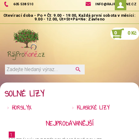
605 538 510
INFO@RAJPROKONE.CZ
0
0 Kč
SOLNÉ LIZY
HORSLYX
KLASICKÉ LIZY
NEJPRODÁVANĚJŠÍ
1.