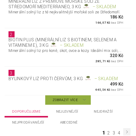
MINERÁLNÍ LIZ Z PRÉMIOVÉ MOŘSKÉ SOLI ZE
STŘEDOMOŘÍ MEDITERRANEO, 3 KG
–
SKLADEM
Minerální solný liz z té nejkvalitnější mořské soli ze Středomoří.
186 Kč
166,07 Kč
bez DPH
2.
BIOTIN PLUS (MINERÁLNÍ LIZ S BIOTINEM, SELENEM A
VITAMINEM E), 3 KG
–
SKLADEM
Minerální solný liz pro koně, skot, ovce a kozy. Ideální mix soli,...
320 Kč
285,71 Kč
bez DPH
3.
BYLINKOVÝ LIZ PROTI ČERVŮM, 3 KG
–
SKLADEM
499 Kč
445,54 Kč
bez DPH
ZOBRAZIT VÍCE
DOPORUČUJEME
NEJLEVNĚJŠÍ
NEJDRAŽŠÍ
NEJPRODÁVANĚJŠÍ
ABECEDNĚ
1
2
3
4