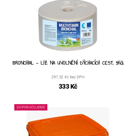
BRONCHIAL - LIZ NA UVOLNĚNÍ DÝCHACÍCH CEST, 3KG
297,32 Kč bez DPH
333 Kč
DOPORUČUJEME