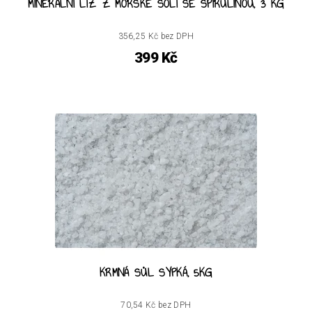
MINERÁLNÍ LIZ Z MOŘSKÉ SOLI SE SPIRULINOU, 3 KG
356,25 Kč bez DPH
399 Kč
KRMNÁ SŮL SYPKÁ, 5KG
70,54 Kč bez DPH