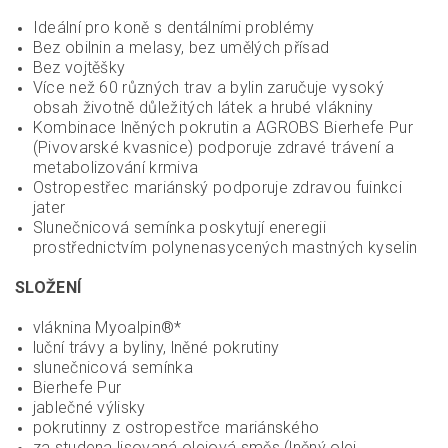
Ideální pro koně s dentálními problémy
Bez obilnin a melasy, bez umělých přísad
Bez vojtěšky
Více než 60 různých trav a bylin zaručuje vysoký
obsah životně důležitých látek a hrubé vlákniny
Kombinace lněných pokrutin a AGROBS Bierhefe Pur
(Pivovarské kvasnice) podporuje zdravé trávení a
metabolizování krmiva
Ostropestřec mariánský podporuje zdravou fuinkci
jater
Slunečnicová semínka poskytují eneregii
prostřednictvím polynenasycených mastných kyselin
SLOŽENÍ
vláknina Myoalpin®*
luční trávy a byliny, lněné pokrutiny
slunečnicová semínka
Bierhefe Pur
jablečné výlisky
pokrutinny z ostropestřce mariánského
za studena lisovaná olejová směs (lněný olej,