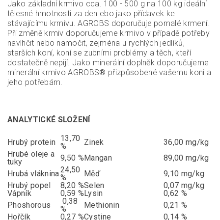
Jako základní krmivo cca. 100 - 500 g na 100 kg ideální
tělesné hmotnosti za den ebo jako přídavek ke
stávajícímu krmivu. AGROBS doporučuje pomalé krmení.
Při změně krmiv doporučujeme krmivo v případě potřeby
navlhčit nebo namočit, zejména u rychlých jedlíků,
starších koní, koní se zubními problémy a těch, kteří
dostatečně nepijí. Jako minerální doplněk doporučujeme
minerální krmivo AGROBS® přizpůsobené vašemu koni a
jeho potřebám.
ANALYTICKÉ SLOŽENÍ
13,70
Hrubý protein
Zinek
36,00 mg/kg
%
Hrubé oleje a
9,50 %
Mangan
89,00 mg/kg
tuky
24,50
Hrubá vláknina
Měď
9,10 mg/kg
%
Hrubý popel
8,20 %
Selen
0,07 mg/kg
Vápník
0,59 %
Lysin
0,62 %
0,38
Phoshorous
Methionin
0,21 %
%
Hořčík
0,27 %
Cystine
0,14 %