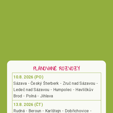
Vložením hodnocení souhlasíte s
podmínkami
ochrany osobních údajů
PLÁNOVANÉ ROZVOZY
10.8. 2026 (PO)
Sázava - Český Šterberk - Zruč nad Sázavou -
Ledeč nad Sázavou - Humpolec - Havlíčkův
Brod - Polná - Jihlava
13.8. 2026 (ČT)
Rudná - Beroun - Karlštejn - Dobřichovice -