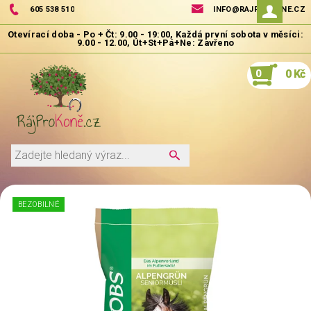
605 538 510
INFO@RAJPROKONE.CZ
0
0 Kč
BEZOBILNÉ