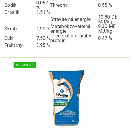
0,067
Sodík
Threonin
0,55 %
%
Draslík
1,51 %
10,80 DE
Stravitelná energie
MJ/kg
Metabolizovatelná
9,30 ME
Škrob
1,90 %
energie
MJ/kg
Prececal dig. hrubý
Cukr
7,50 %
8,47 %
protein
Fruktany
3,95 %
BEZOBILNÉ