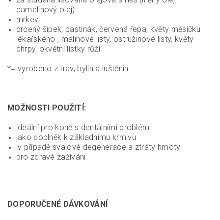
camelinový olej)
mrkev
drcený šípek, pastinák, červená řepa, květy měsíčku
lékařského , malinové listy, ostružinové listy, květy
chrpy, okvětní lístky růží
*= vyrobeno z trav, bylin a luštěnin
MOŽNOSTI POUŽITÍ:
ideální pro koně s dentálními problém
jako doplněk k základnímu krmivu
iv případě svalové degenerace a ztráty hmoty
pro zdravé zažíváni
DOPORUČENÉ DÁVKOVÁNÍ