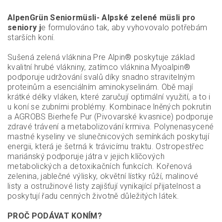
AlpenGrün Seniormüsli- Alpské zelené müsli pro
seniory j
e formulováno tak, aby vyhovovalo potřebám
starších koní.
Sušená zelená vláknina Pre Alpin® poskytuje základ
kvalitní hrubé vlákniny, zatímco vláknina Myoalpin®
podporuje udržování svalů díky snadno stravitelným
proteinům a esenciálním aminokyselinám. Obě mají
krátké délky vláken, které zaručují optimální využití, a to i
u koní se zubními problémy. Kombinace lněných pokrutin
a AGROBS Bierhefe Pur (Pivovarské kvasnice) podporuje
zdravé trávení a metabolizování krmiva. Polynenasycené
mastné kyseliny ve slunečnicových semínkách poskytují
energii, která je šetrná k trávicímu traktu. Ostropestřec
mariánský podporuje játra v jejich klíčových
metabolických a detoxikačních funkcích. Kořenová
zelenina, jablečné výlisky, okvětní lístky růží, malinové
listy a ostružinové listy zajišťují vynikající přijatelnost a
poskytují řadu cenných životně důležitých látek.
PROČ PODÁVAT KONÍM?