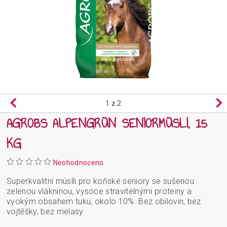
1
z 2
AGROBS ALPENGRÜN SENIORMÜSLI, 15
KG
Neohodnoceno
Superkvalitní müslli pro koňské seniory se sušenou
zelenou vlákninou, vysoce stravitelnými proteiny a
vyokým obsahem tuku, okolo 10%. Bez obilovin, bez
vojtěšky, bez melasy.