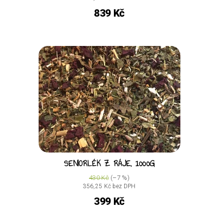
839 Kč
SENIORLÉK Z RÁJE, 1000G
430 Kč
(–7 %)
356,25 Kč bez DPH
399 Kč