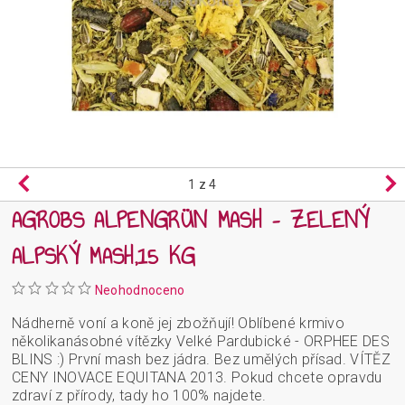
1
z 4
AGROBS ALPENGRÜN MASH – ZELENÝ
ALPSKÝ MASH,15 KG
Neohodnoceno
Nádherně voní a koně jej zbožňují! Oblíbené krmivo
několikanásobné vítězky Velké Pardubické - ORPHEE DES
BLINS :) První mash bez jádra. Bez umělých přísad. VÍTĚZ
CENY INOVACE EQUITANA 2013. Pokud chcete opravdu
zdraví z přírody, tady ho 100% najdete.