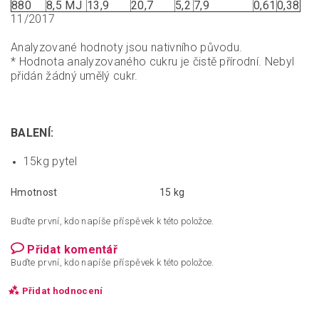
880
8,5 MJ
13,9
20,7
5,2
7,9
0,61
0,38
11/2017
Analyzované hodnoty jsou nativního původu.
* Hodnota analyzovaného cukru je čistě přírodní. Nebyl
přidán žádný umělý cukr.
BALENÍ:
15kg pytel
Hmotnost
15 kg
Buďte první, kdo napíše příspěvek k této položce.
Přidat komentář
Buďte první, kdo napíše příspěvek k této položce.
Přidat hodnocení