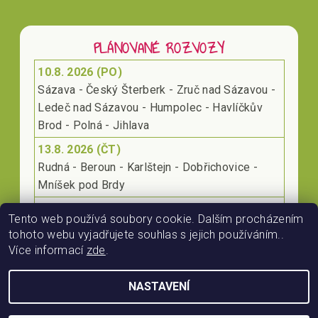
PLÁNOVANÉ ROZVOZY
10.8. 2026 (PO)
Sázava - Český Šterberk - Zruč nad Sázavou -
Ledeč nad Sázavou - Humpolec - Havlíčkův
Brod - Polná - Jihlava
13.8. 2026 (ČT)
Rudná - Beroun - Karlštejn - Dobřichovice -
Mníšek pod Brdy
17.8. 2026 (PO)
Tento web používá soubory cookie. Dalším procházením
Klecany - Kralupy nad Vltavou - Roudnice nad
tohoto webu vyjadřujete souhlas s jejich používáním..
Labem - Lovosice
Více informací
zde
.
NASTAVENÍ
2026 © RájProKoně.cz, všechna práva vyhrazena