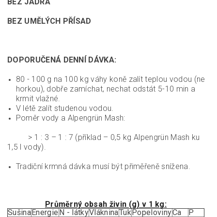
BEZ JÁDRA
BEZ UMĚLÝCH PŘÍSAD
DOPORUČENÁ DENNÍ DÁVKA:
80 - 100 g na 100 kg váhy koně zalít teplou vodou (ne
horkou), dobře zamíchat, nechat odstát 5-10 min a
krmit vlažné.
V létě zalít studenou vodou.
Poměr vody a Alpengrün Mash:
> 1 : 3 – 1 : 7 (příklad – 0,5 kg Alpengrün Mash ku
1,5 l vody).
Tradiční krmná dávka musí být přiměřeně snížena.
Průměrný obsah živin (g) v 1 kg:
Sušina
Energie
N - látky
Vláknina
Tuk
Popeloviny
Ca
P