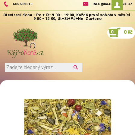
605 538 510
INFO@RAJPROKONE.CZ
0
0 Kč