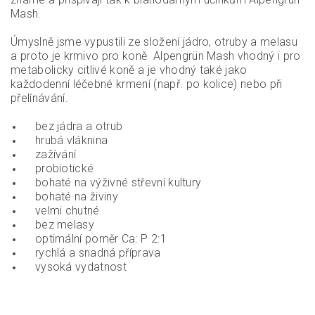
Mash.
Úmyslně jsme vypustili ze složení jádro, otruby a melasu
a proto je krmivo pro koně Alpengrün Mash vhodný i pro
metabolicky citlivé koně a je vhodný také jako
každodenní léčebné krmení (např. po kolice) nebo při
přelínávání.
bez jádra a otrub
hrubá vláknina
zažívání
probiotické
bohaté na výživné střevní kultury
bohaté na živiny
velmi chutné
bez melasy
optimální poměr Ca: P 2:1
rychlá a snadná příprava
vysoká vydatnost