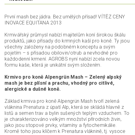
První mash bez jádra. Bez umělých přísad! VÍTĚZ CENY
INOVACE EQUITANA 2013
Krmivářský průmysl nabízí majitelům koní širokou škálu
produktů, jako přísady do krmných kaší pro koně. Ty jsou
všechny založeny na podobném konceptu a svým
pojetím – s přísadou obilovin/otrub a nevhodné pro
každodenní krmení. AGROBS nyní nabízí zcela novou
formu kaše, která je unikátní svým složením.
Krmivo pro koně Alpengrün Mash – Zelený alpský
mash je bez plísní a prachu, vhodný pro citlivé,
alergické a dušné koně.
Základ krmiva pro koně Alpengrün Mash tvoří zelená
vláknina Prenatura z úpatí Alp, která se skládá hlavně z
listů a semen trav a bylin sušených teplým vzduchem. To
je charakterizováno velkým množství přírodních živin,
jako jsou stopové prvky, vitamíny a fytochemikálie.
Kromě toho jsou klíčem k Prenatura vláknině, tj. vysoce