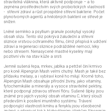
stravitelná vláknina, která aktivně podporuje – a to
zejména prostřednictvím svých probiotických vlastností
- střevní zdraví a růst prospěšné střevní bakterie. Počet
plynotvorných agentů a hnilobných bakterií ve střevě je
snížen.
Lněné semínko a psyllium granule poskytují vysoký
obsah slizu. Tento sliz pokrývá žaludeční a střevní
sliznice vrstvou ochranného filmu, čímž přispívá k udržení
zdraví a regeneraci sliznice podrážděné nemocí, léky
nebo stresem. Nenasycené mastné kyseliny mají
pozitivní vliv na stav kůže a srsti.
Jemně sušená řepa, mrkev, jablka a petržel činí krmivo
pro koně Alpengrün Mash velmi chutný. Mash je také bez
přídavku melasy, a i vybíraví koně ho milují. Kromě toho,
Alpengrün Mash obsahuje přírodní živiny, jako vitamíny,
fytochemikálie a minerály a vysoce stravitelné pektiny,
které podporují zdravou střevní flóru. Sušené šípky jsou
známé pro jejich vysoký obsah vitaminu C, který slouží
především k posílení imunitního systému. Trávení
podporující vlastnosti kmínu a fenyklu jsou všeobecně
známé a přispívají tak k blahodárným účinkům Alpengrün