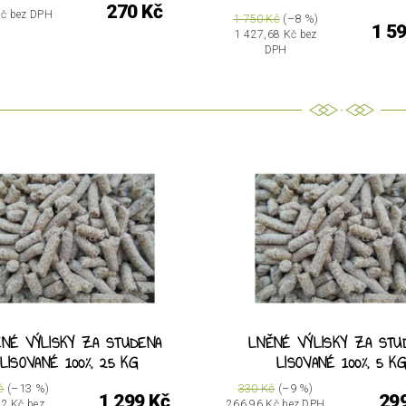
270 Kč
Kč bez DPH
1 750 Kč
(–8 %)
1 5
1 427,68 Kč bez
DPH
NÉ VÝLISKY ZA STUDENA
LNĚNÉ VÝLISKY ZA STU
LISOVANÉ 100%, 25 KG
LISOVANÉ 100%, 5 K
č
(–13 %)
330 Kč
(–9 %)
1 299 Kč
29
82 Kč bez
266,96 Kč bez DPH