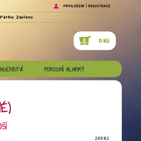
|
PŘIHLÁŠENÍ
REGISTRACE
0 Kč
0
ADENSTVÍ
PORODNÍ ALARMY
É)
ŠÍ
249 Kč