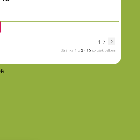
1
2
1
2
15
Stránka
z
-
položek celkem
NA