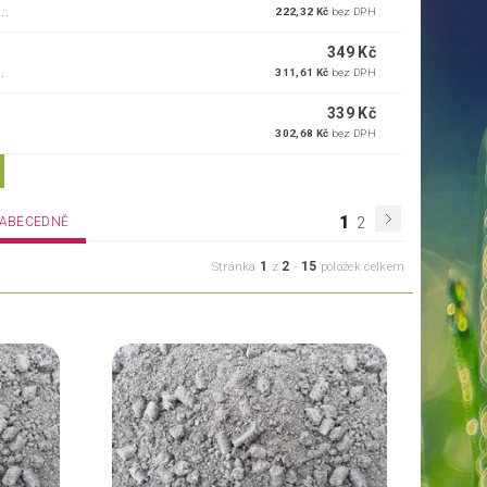
..
222,32 Kč
bez DPH
349 Kč
.
311,61 Kč
bez DPH
339 Kč
302,68 Kč
bez DPH
1
ABECEDNĚ
2
1
2
15
Stránka
z
-
položek celkem