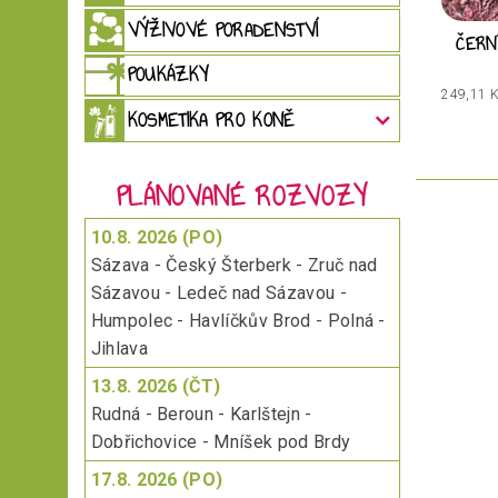
VÝŽIVOVÉ PORADENSTVÍ
ČERN
POUKÁZKY
249,11 
KOSMETIKA PRO KONĚ
PLÁNOVANÉ ROZVOZY
10.8. 2026 (PO)
Sázava - Český Šterberk - Zruč nad
Sázavou - Ledeč nad Sázavou -
Humpolec - Havlíčkův Brod - Polná -
Jihlava
13.8. 2026 (ČT)
Rudná - Beroun - Karlštejn -
Dobřichovice - Mníšek pod Brdy
17.8. 2026 (PO)