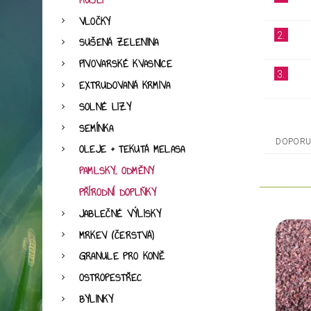
MÜSLI
VLOČKY
2.
SUŠENÁ ZELENINA
PIVOVARSKÉ KVASNICE
3.
EXTRUDOVANÁ KRMIVA
SOLNÉ LIZY
SEMÍNKA
DOPORU
OLEJE + TEKUTÁ MELASA
PAMLSKY, ODMĚNY
PŘÍRODNÍ DOPLŇKY
JABLEČNÉ VÝLISKY
MRKEV (ČERSTVÁ)
GRANULE PRO KONĚ
OSTROPESTŘEC
BYLINKY