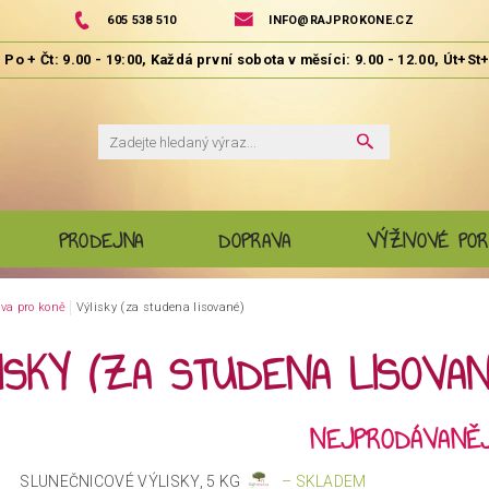
605 538 510
INFO@RAJPROKONE.CZ
PRODEJNA
DOPRAVA
VÝŽIVOVÉ POR
va pro koně
Výlisky (za studena lisované)
ISKY (ZA STUDENA LISOVAN
NEJPRODÁVANĚJ
SLUNEČNICOVÉ VÝLISKY, 5 KG
–
SKLADEM