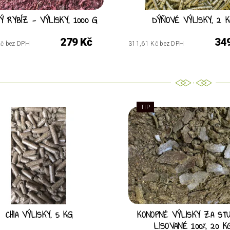
Ý RYBÍZ - VÝLISKY, 1000 G
DÝŇOVÉ VÝLISKY, 2 
279 Kč
34
Kč bez DPH
311,61 Kč bez DPH
TIP
CHIA VÝLISKY, 5 KG
KONOPNÉ VÝLISKY ZA ST
LISOVANÉ 100%, 20 K