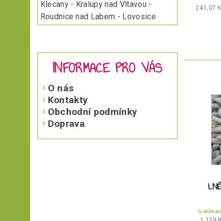
Klecany - Kralupy nad Vltavou -
241,07 
Roudnice nad Labem - Lovosice
INFORMACE PRO VÁS
O nás
Kontakty
Obchodní podmínky
Doprava
LNĚ
1 499 K
1 159,