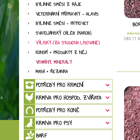
BYLINNÉ SMĚSI Z RÁJE
VETERINÁRNÍ PŘÍPRAVKY - ALAVIS
BYLINNÉ SMĚSI - PHYTOVET
BOR
SVATOJÁNSKÝ CHLÉB (KAROB)
360 Kč
285,71 
VÝLISKY (ZA STUDENA LISOVANÉ)
KONOPÍ + PRODUKTY Z NĚJ
VITAMÍNY, MINERÁLY
MASH + ŘEZANKA
POTŘEBY PRO KRMENÍ
KRMIVA PRO HOSPOD. ZVÍŘATA
POTŘEBY PRO KONĚ
KRMIVA PRO PSY
BARF