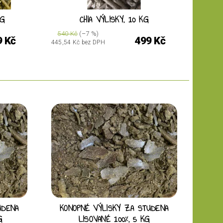
KG
CHIA VÝLISKY, 10 KG
540 Kč
(–7 %)
9 Kč
499 Kč
445,54 Kč bez DPH
UDENA
KONOPNÉ VÝLISKY ZA STUDENA
G
LISOVANÉ 100%, 5 KG