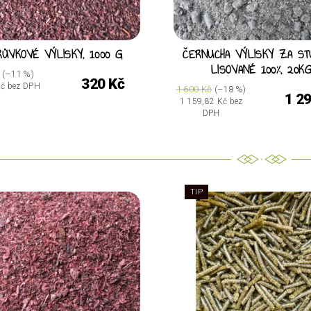
ŮVKOVÉ VÝLISKY, 1000 G
ČERNUCHA VÝLISKY ZA ST
LISOVANÉ 100%, 20K
(–11 %)
320 Kč
Kč bez DPH
1 600 Kč
(–18 %)
1 2
1 159,82 Kč bez
DPH
TIP