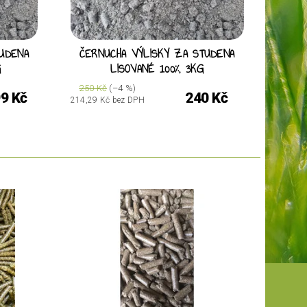
UDENA
ČERNUCHA VÝLISKY ZA STUDENA
G
LISOVANÉ 100%, 3KG
250 Kč
(–4 %)
99 Kč
240 Kč
214,29 Kč bez DPH