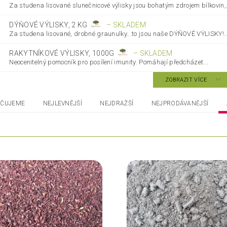
Za studena lisované slunečnicové výlisky jsou bohatým zdrojem bílkovin,.
DÝŇOVÉ VÝLISKY, 2 KG
–
SKLADEM
Za studena lisované, drobné graunulky...to jsou naše DÝŇOVÉ VÝLISKY!..
RAKYTNÍKOVÉ VÝLISKY, 1000G
–
SKLADEM
Neocenitelný pomocník pro posílení imunity. Pomáhají předcházet...
ZOBRAZIT VÍCE
ČUJEME
NEJLEVNĚJŠÍ
NEJDRAŽŠÍ
NEJPRODÁVANĚJŠÍ