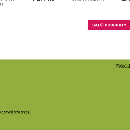
PH
DALŠÍ PRODUKTY
PRODEJ
k.com/rajprokonecz