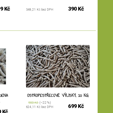
99 Kč
390 Kč
348,21 Kč bez DPH
DENA
OSTROPESTŘECOVÉ VÝLISKY, 10 KG
G
900 Kč
(–22 %)
699 Kč
624,11 Kč bez DPH
9 Kč