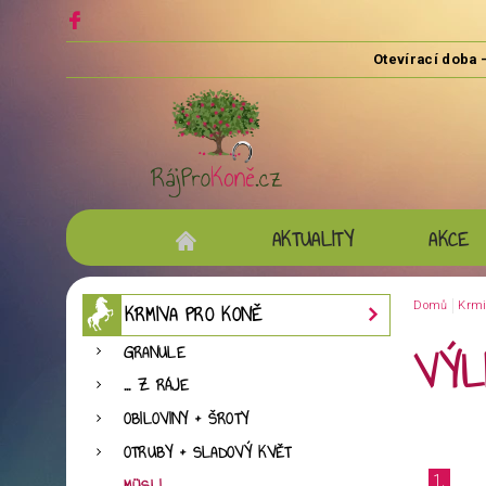
AKTUALITY
AKCE
Domů
Krmi
KRMIVA PRO KONĚ
VÝL
GRANULE
... Z RÁJE
OBILOVINY + ŠROTY
OTRUBY + SLADOVÝ KVĚT
1.