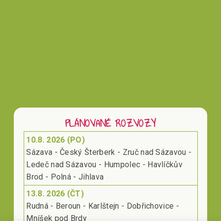
PLÁNOVANÉ ROZVOZY
10.8. 2026 (PO)
Sázava - Český Šterberk - Zruč nad Sázavou -
Ledeč nad Sázavou - Humpolec - Havlíčkův
Brod - Polná - Jihlava
13.8. 2026 (ČT)
Rudná - Beroun - Karlštejn - Dobřichovice -
Mníšek pod Brdy