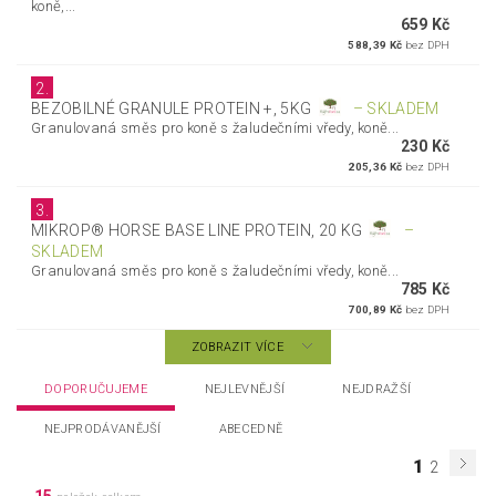
koně,...
659 Kč
588,39 Kč
bez DPH
2.
BEZOBILNÉ GRANULE PROTEIN +, 5KG
–
SKLADEM
Granulovaná směs pro koně s žaludečními vředy, koně...
230 Kč
205,36 Kč
bez DPH
3.
MIKROP® HORSE BASE LINE PROTEIN, 20 KG
–
SKLADEM
Granulovaná směs pro koně s žaludečními vředy, koně...
785 Kč
700,89 Kč
bez DPH
ZOBRAZIT VÍCE
DOPORUČUJEME
NEJLEVNĚJŠÍ
NEJDRAŽŠÍ
NEJPRODÁVANĚJŠÍ
ABECEDNĚ
1
2
15