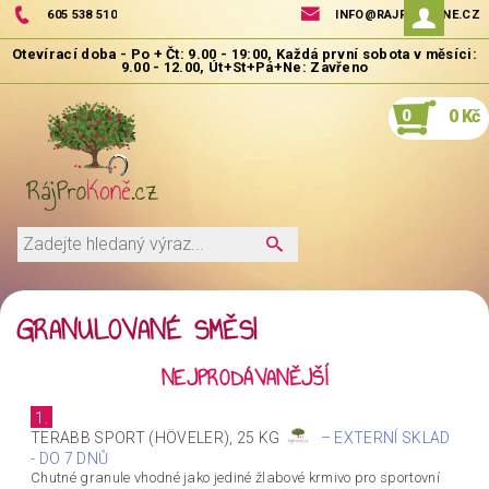
605 538 510
INFO@RAJPROKONE.CZ
0
0 Kč
GRANULOVANÉ SMĚSI
NEJPRODÁVANĚJŠÍ
1.
TERABB SPORT (HÖVELER), 25 KG
–
EXTERNÍ SKLAD
- DO 7 DNŮ
Chutné granule vhodné jako jediné žlabové krmivo pro sportovní