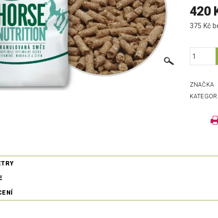
420 
37
ZNAČKA
KATEGOR
ETRY
E
CENÍ