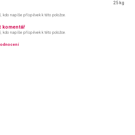
25 kg
, kdo napíše příspěvek k této položce.
t komentář
, kdo napíše příspěvek k této položce.
hodnocení
ím hodnocení souhlasíte s
podmínkami ochrany osobních údajů