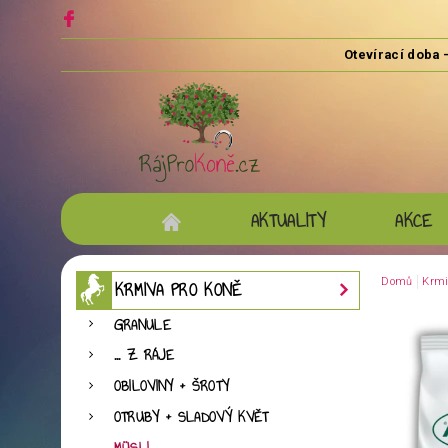
AKTUALITY
AKCE
Domů
Krmi
KRMIVA PRO KONĚ
GRANULE
... Z RÁJE
OBILOVINY + ŠROTY
OTRUBY + SLADOVÝ KVĚT