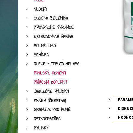
MÜSLI
VLOČKY
SUŠENÁ ZELENINA
PIVOVARSKÉ KVASNICE
EXTRUDOVANÁ KRMIVA
SOLNÉ LIZY
SEMÍNKA
OLEJE + TEKUTÁ MELASA
PAMLSKY, ODMĚNY
PŘÍRODNÍ DOPLŇKY
JABLEČNÉ VÝLISKY
MRKEV (ČERSTVÁ)
PARAM
GRANULE PRO KONĚ
DISKUZ
HODNO
OSTROPESTŘEC
BYLINKY