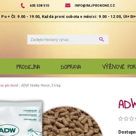
605 538 510
INFO@RAJPROKONE.CZ
PRODEJNA
DOPRAVA
VÝŽIVOVÉ POR
va pro koně
ADW Hobby Horse, 25 kg
ADW
Dostupn