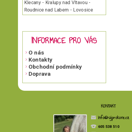
Klecany - Kralupy nad Vltavou -
Roudnice nad Labem - Lovosice
INFORMACE PRO VÁS
O nás
Kontakty
Obchodní podmínky
Doprava
KONTAKT
info
@
rajprokone.cz
605 538 510