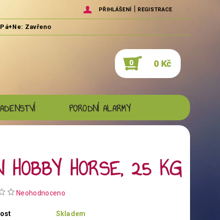
|
PŘIHLÁŠENÍ
REGISTRACE
0 Kč
0
ADENSTVÍ
PORODNÍ ALARMY
 HOBBY HORSE, 25 KG
Neohodnoceno
ost
Skladem