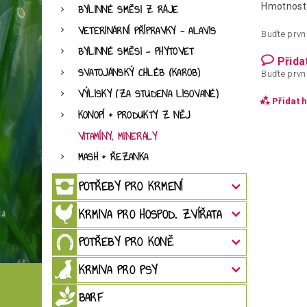
Hmotnost
BYLINNÉ SMĚSI Z RÁJE
VETERINÁRNÍ PŘÍPRAVKY - ALAVIS
Buďte první
BYLINNÉ SMĚSI - PHYTOVET
Přida
SVATOJÁNSKÝ CHLÉB (KAROB)
Buďte první
VÝLISKY (ZA STUDENA LISOVANÉ)
Přidat 
KONOPÍ + PRODUKTY Z NĚJ
VITAMÍNY, MINERÁLY
MASH + ŘEZANKA
POTŘEBY PRO KRMENÍ
KRMIVA PRO HOSPOD. ZVÍŘATA
POTŘEBY PRO KONĚ
KRMIVA PRO PSY
Vložen
BARF