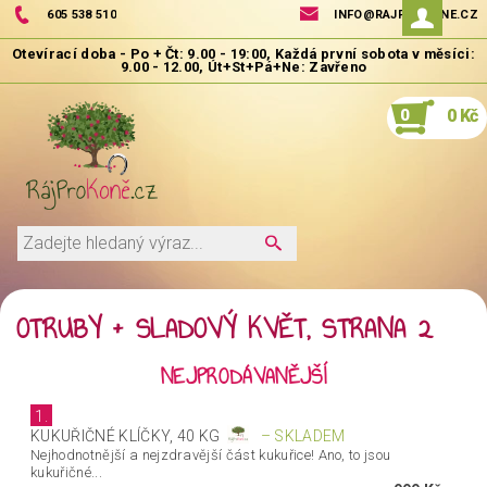
605 538 510
INFO@RAJPROKONE.CZ
0
0 Kč
OTRUBY + SLADOVÝ KVĚT
, STRANA 2
NEJPRODÁVANĚJŠÍ
1.
KUKUŘIČNÉ KLÍČKY, 40 KG
–
SKLADEM
Nejhodnotnější a nejzdravější část kukuřice! Ano, to jsou
kukuřičné...