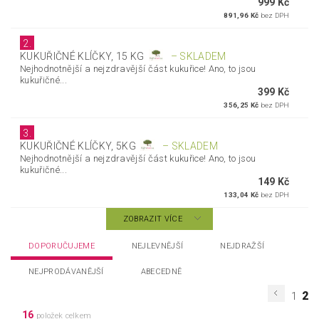
999 Kč
891,96 Kč
bez DPH
2.
KUKUŘIČNÉ KLÍČKY, 15 KG
–
SKLADEM
Nejhodnotnější a nejzdravější část kukuřice! Ano, to jsou
kukuřičné...
399 Kč
356,25 Kč
bez DPH
3.
KUKUŘIČNÉ KLÍČKY, 5KG
–
SKLADEM
Nejhodnotnější a nejzdravější část kukuřice! Ano, to jsou
kukuřičné...
149 Kč
133,04 Kč
bez DPH
ZOBRAZIT VÍCE
DOPORUČUJEME
NEJLEVNĚJŠÍ
NEJDRAŽŠÍ
NEJPRODÁVANĚJŠÍ
ABECEDNĚ
2
1
16
položek celkem