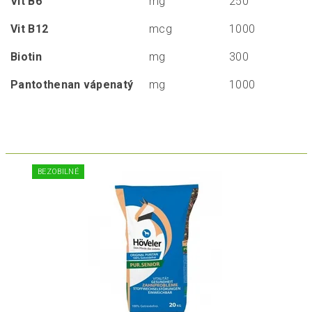
Vit B6
mg
250
Vit B12
mcg
1000
Biotin
mg
300
Pantothenan vápenatý
mg
1000
BEZOBILNÉ