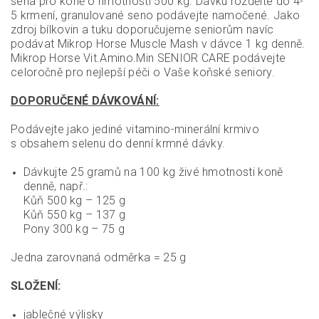
sena pro koně o hmotnosti 500 kg. Dávku rozdělte do 4-
5 krmení, granulované seno podávejte namočené. Jako
zdroj bílkovin a tuku doporučujeme seniorům navíc
podávat Mikrop Horse Muscle Mash v dávce 1 kg denně.
Mikrop Horse Vit.Amino.Min SENIOR CARE podávejte
celoročně pro nejlepší péči o Vaše koňské seniory.
DOPORUČENÉ DÁVKOVÁNÍ:
Podávejte jako jediné vitamino-minerální krmivo
s obsahem selenu do denní krmné dávky.
Dávkujte 25 gramů na 100 kg živé hmotnosti koně
denně, např.:
Kůň 500 kg – 125 g
Kůň 550 kg – 137 g
Pony 300 kg – 75 g
Jedna zarovnaná odměrka = 25 g
SLOŽENÍ:
jablečné výlisky