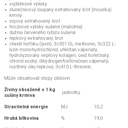
vojtěškové výlisky
slunečnicový loupaný extrahovaný šrot (moučka)
krmný
sojový extrahovaný šrot
hroznové výlisky sušené (matolina)
dužina červeného rybízu sušená
řepkový extrahovaný šrot
chelát hořčíku (lysin), 3c301 DL methionin, 3c322 L-
lyzin monohydrochlorid, uhličitan vápenatý,
hydrolyzovaný vepřový kolagen, oxid hořečnatý,
chlorid sodný, dihydrogenfosforečnan vápenatý,
rostlinný olej řepkový, 3c410 L-threonin,
Může obsahovat stopy obilovin.
Živiny obsažené v 1 kg
jednotky
sušiny krmiva
Stravitelná energie
MJ
10,2
Hrubá bílkovina
%
19,0