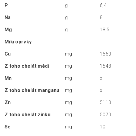
P
g
6,4
Na
g
8
Mg
g
18,5
Mikroprvky
Cu
mg
1560
Z toho chelát mědi
mg
1543
Mn
mg
x
Z toho chelát manganu
mg
x
Zn
mg
5110
Z toho chelát zinku
mg
5070
Se
mg
10