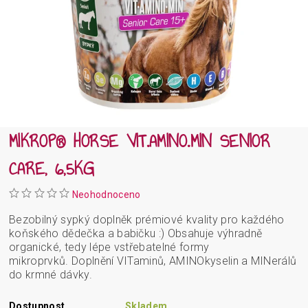
MIKROP® HORSE VIT.AMINO.MIN SENIOR
CARE, 6,5KG
Neohodnoceno
Bezobilný sypký doplněk prémiové kvality pro každého
koňského dědečka a babičku :) Obsahuje výhradně
organické, tedy lépe vstřebatelné formy
mikroprvků. Doplnění VITaminů, AMINOkyselin a MINerálů
do krmné dávky.
Dostupnost
Skladem