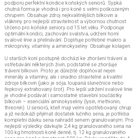
podporu perfektní kondice koňských seniorů. Sypká
chutná forma je vhodná i pro koně s velmi poškozeným
chrupem. Obsahuje zdroj nejkvalitnějších bílkovin a
vlákniny pro nejlepší stravitelnost a výbornou chutnost.
Určeno pro koňské seniory od 15 let věku. Podporuje
optimální kondici, zachování svalstva, udržení horní
svalové linie a přelínávání. Doplňuje potřebné makro a
mikroprvky, vitamíny a aminokyseliny. Obsahuje kolagen.
U starších koní postupně dochází ke zhoršení trávení a
vstřebávání některých živin, podstatně se zhoršuje
trávení bílkovin. Proto je důležité doplňovat nejen
minerály a vitamíny, ale i snadno stravitelné a kvalitní
zdroje bílkovin (jako je sója, loupaná slunečnice nebo
řepkový extrahovaný šrot). Pro lepší udržení svalové linie
je vhodné podávat i samostatné stavební součástky
bílkovin – esenciální aminokyseliny (lysin, methionin,
threonin). U seniorů, kteří mají velmi opotřebovaný chrup
a již nedokáží přijímat dostatek lučního sena, je potřeba
kompletní dávku sena nahradit senem granulovaným. Pro
nejlepší výsledky dávkujte 2,4 kg granulovaného sena na
100 kg hmotnosti koně denně, tj. 12 kg granulovaného