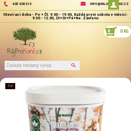
605 538 510
INFO@RAJPROKONE.CZ
0
0 Kč
TIP