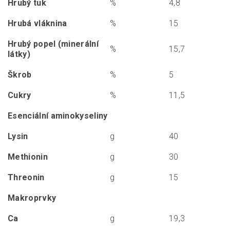
Hrubý tuk
%
4,8
Hrubá vláknina
%
15
Hrubý popel (minerální
%
15,7
látky)
Škrob
%
5
Cukry
%
11,5
Esenciální aminokyseliny
Lysin
g
40
Methionin
g
30
Threonin
g
15
Makroprvky
Ca
g
19,3