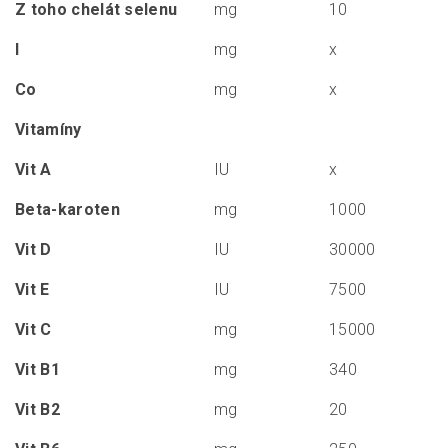
Z toho chelát selenu
mg
10
I
mg
x
Co
mg
x
Vitamíny
Vit A
IU
x
Beta-karoten
mg
1000
Vit D
IU
30000
Vit E
IU
7500
Vit C
mg
15000
Vit B1
mg
340
Vit B2
mg
20