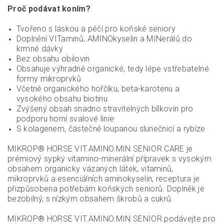
Proč podávat koním?
Tvořeno s láskou a péčí pro koňské seniory
Doplnění VITaminů, AMINOkyselin a MINerálů do
krmné dávky
Bez obsahu obilovin
Obsahuje výhradně organické, tedy lépe vstřebatelné
formy mikroprvků
Včetně organického hořčíku, beta-karotenu a
vysokého obsahu biotinu
Zvýšený obsah snadno stravitelných bílkovin pro
podporu horní svalové linie
S kolagenem, částečně loupanou slunečnicí a rybíze
MIKROP® HORSE VIT.AMINO.MIN SENIOR CARE je
prémiový sypký vitamino-minerální přípravek s vysokým
obsahem organicky vázaných látek, vitaminů,
mikroprvků a esenciálních aminokyselin, receptura je
přizpůsobena potřebám koňských seniorů. Doplněk je
bezobilný, s nízkým obsahem škrobů a cukrů.
MIKROP® HORSE VIT.AMINO.MIN SENIOR podávejte pro