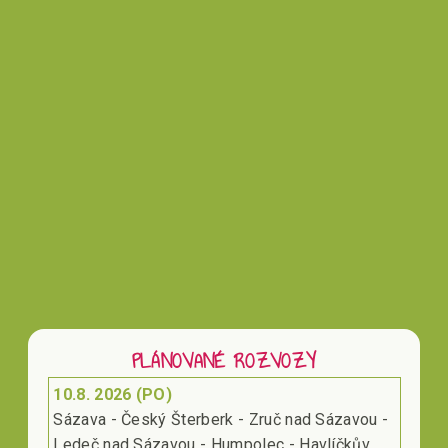
Vložením hodnocení souhlasíte s
podmínkami
ochrany osobních údajů
PLÁNOVANÉ ROZVOZY
10.8. 2026 (PO)
Sázava - Český Šterberk - Zruč nad Sázavou -
Ledeč nad Sázavou - Humpolec - Havlíčkův