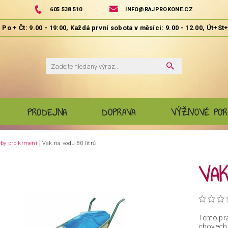
605 538 510
INFO@RAJPROKONE.CZ
PRODEJNA
DOPRAVA
VÝŽIVOVÉ POR
eby pro krmení
Vak na vodu 80 litrů
VAK
Tento pr
chovech 