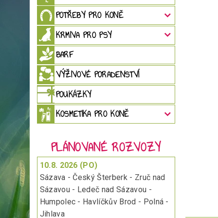
POTŘEBY PRO KONĚ
KRMIVA PRO PSY
BARF
VÝŽIVOVÉ PORADENSTVÍ
POUKÁZKY
KOSMETIKA PRO KONĚ
PLÁNOVANÉ ROZVOZY
10.8. 2026 (PO)
Sázava - Český Šterberk - Zruč nad
Sázavou - Ledeč nad Sázavou -
Humpolec - Havlíčkův Brod - Polná -
Jihlava