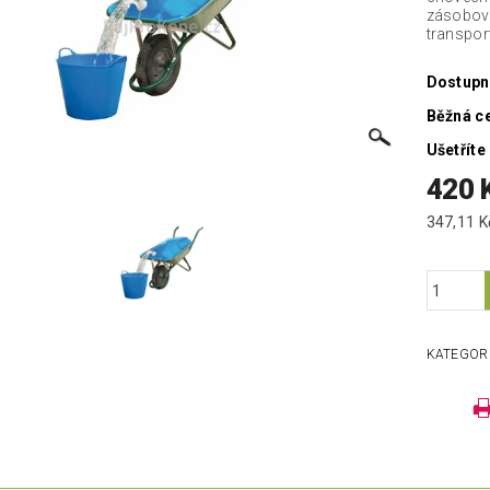
zásobová
transpo
Dostupn
Běžná c
Ušetříte
420 
KATEGOR