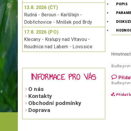
POPIS
13.8. 2026 (ČT)
PARAM
Rudná - Beroun - Karlštejn -
Dobřichovice - Mníšek pod Brdy
DISKUZ
HODNO
17.8. 2026 (PO)
Klecany - Kralupy nad Vltavou -
Roudnice nad Labem - Lovosice
Hmotnost
Buďte první
INFORMACE PRO VÁS
Přida
Buďte první
O nás
Přidat 
Kontakty
Obchodní podmínky
Doprava