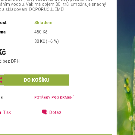
ním vodou. Vak má objem 80 litrů, umožňuje snadný
rt a skladování. DOPORUČUJEME!
ost
Skladem
ena
450 Kč
30 Kč
(–6 %)
Kč
347,11 Kč bez DPH
IE
POTŘEBY PRO KRMENÍ
Tisk
Dotaz