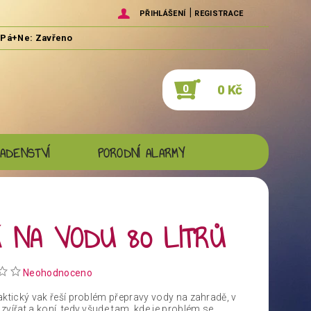
|
PŘIHLÁŠENÍ
REGISTRACE
0 Kč
0
ADENSTVÍ
PORODNÍ ALARMY
 NA VODU 80 LITRŮ
Neohodnoceno
aktický vak řeší problém přepravy vody na zahradě, v
zvířat a koní, tedy všude tam, kde je problém se