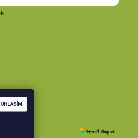
NA
OUHLASÍM
Vytvořil Shoptet