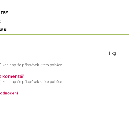
ETRY
E
CENÍ
1 kg
, kdo napíše příspěvek k této položce.
t komentář
, kdo napíše příspěvek k této položce.
hodnocení