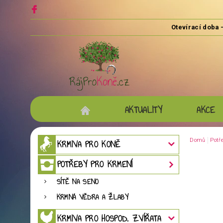
AKTUALITY
AKCE
Domů
Potř
KRMIVA PRO KONĚ
POTŘEBY PRO KRMENÍ
SÍTĚ NA SENO
KRMNÁ VĚDRA A ŽLABY
KRMIVA PRO HOSPOD. ZVÍŘATA