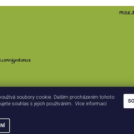
PRODEJ
ím hodnocení souhlasíte s
podmínkami ochrany osobních údajů
k.com/rajprokonecz
používá soubory cookie. Dalším procházením tohoto
S
ujete souhlas s jejich používáním.. Více informací
NÍ