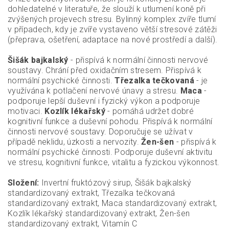
dohledatelné v literatuře, že slouží k utlumení koně při
zvýšených projevech stresu. Bylinný komplex zvíře tlumí
v případech, kdy je zvíře vystaveno větší stresové zátěži
(přeprava, ošetření, adaptace na nové prostředí a další).
Šišák bajkalský
- přispívá k normální činnosti nervové
soustavy. Chrání před oxidačním stresem. Přispívá k
normální psychické činnosti.
Třezalka tečkovaná
- je
využívána k potlačení nervové únavy a stresu.
Maca
-
podporuje lepší duševní i fyzický výkon a podporuje
motivaci.
Kozlík lékařský
- pomáhá udržet dobré
kognitivní funkce a duševní pohodu. Přispívá k normální
činnosti nervové soustavy. Doporučuje se užívat v
případě neklidu, úzkosti a nervozity.
Žen-šen
- přispívá k
normální psychické činnosti. Podporuje duševní aktivitu
ve stresu, kognitivní funkce, vitalitu a fyzickou výkonnost.
Složení:
Invertní fruktózový sirup, Šišák bajkalský
standardizovaný extrakt, Třezalka tečkovaná
standardizovaný extrakt, Maca standardizovaný extrakt,
Kozlík lékařský standardizovaný extrakt, Žen-šen
standardizovaný extrakt, Vitamín C