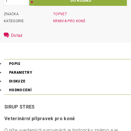
ZNAČKA
TOPVET
KATEGORIE
KRMIVA PRO KONĚ
Dotaz
POPIS
PARAMETRY
DISKUZE
HODNOCENÍ
SIRUP STRES
Veterinární přípravek pro koně
O níže uvedených surovinách je historicky známo a je