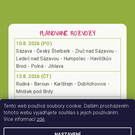
PLÁNOVANÉ ROZVOZY
10.8. 2026 (PO)
Sázava - Český Šterberk - Zruč nad Sázavou -
Ledeč nad Sázavou - Humpolec - Havlíčkův
Brod - Polná - Jihlava
13.8. 2026 (ČT)
Rudná - Beroun - Karlštejn - Dobřichovice -
Mníšek pod Brdy
17.8. 2026 (PO)
Tento web používá soubory cookie. Dalším procházením
Klecany - Kralupy nad Vltavou - Roudnice nad
tohoto webu vyjadřujete souhlas s jejich používáním..
Labem - Lovosice
Více informací
zde
.
NASTAVENÍ