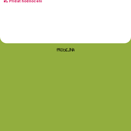
Přidat hodnocení
PRODEJNA
Vložením hodnocení souhlasíte s
podmínkami
ochrany osobních údajů