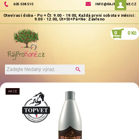
605 538 510
INFO@RAJPROKONE.CZ
0
0 Kč
AKCE