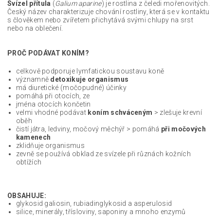
Svízel přítula
(
Galium aparine
) je rostlina z čeledi mořenovitých.
Český název charakterizuje chování rostliny, která se v kontaktu
s člověkem nebo zvířetem přichytává svými chlupy na srst
nebo na oblečení.
PROČ PODÁVAT KONÍM?
celkově podporuje lymfatickou soustavu koně
významně
detoxikuje organismus
má diuretické (močopudné) účinky
pomáhá při otocích, ze
jména otocích končetin
velmi vhodné podávat
koním schváceným
> zlešuje krevní
oběh
čistí játra, ledviny, močový měchýř > pomáhá
při močových
kamenech
zklidňuje organismus
zevně se používá obklad ze svízele při různách kožních
obtížích
OBSAHUJE:
glykosid galiosin, rubiadinglykosid a asperulosid
silice, minerály, třísloviny, saponiny a mnoho enzymů