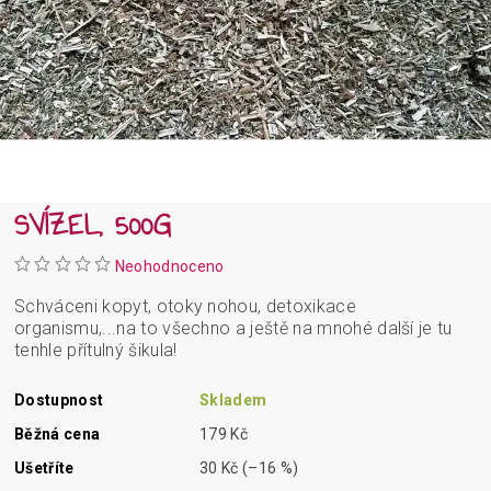
SVÍZEL, 500G
Neohodnoceno
Schváceni kopyt, otoky nohou, detoxikace
organismu,...na to všechno a ještě na mnohé další je tu
tenhle přítulný šikula!
Dostupnost
Skladem
Běžná cena
179 Kč
Ušetříte
30 Kč
(–16 %)