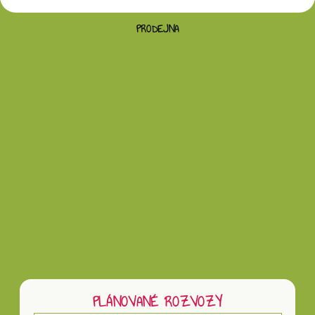
PRODEJNA
Vložením hodnocení souhlasíte s
podmínkami
ochrany osobních údajů
PLÁNOVANÉ ROZVOZY