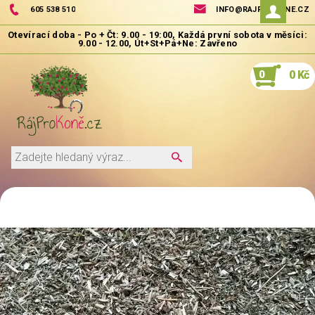
605 538 510
INFO@RAJPROKONE.CZ
0
0 Kč