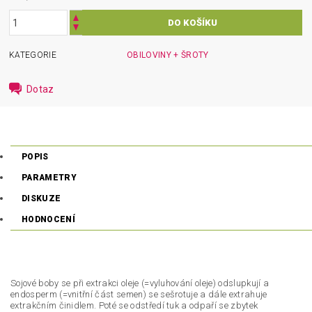
KATEGORIE
OBILOVINY + ŠROTY
Dotaz
POPIS
PARAMETRY
DISKUZE
HODNOCENÍ
Sojové boby se při extrakci oleje (=vyluhování oleje) odslupkují a
endosperm (=vnitřní část semen) se sešrotuje a dále extrahuje
extrakčním činidlem. Poté se odstředí tuk a odpaří se zbytek