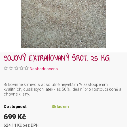
SOJOVÝ EXTRAHOVANÝ ŠROT, 25 KG
Neohodnoceno
Bílkovinné krmivo s absolutně největším % zastoupením
kvalitních, dusíkatých látek - až 50%! Ideální pro rostoucí koně a
chovné klisny.
Dostupnost
Skladem
699 Kč
624,11 Kč bez DPH