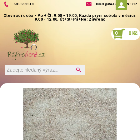
605 538 510
INFO@RAJPROKONE.CZ
0
0 Kč