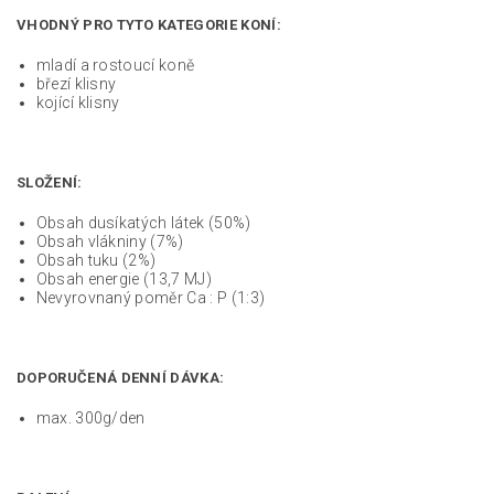
VHODNÝ PRO TYTO KATEGORIE KONÍ:
mladí a rostoucí koně
březí klisny
kojící klisny
SLOŽENÍ:
Obsah dusíkatých látek (50%)
Obsah vlákniny (7%)
Obsah tuku (2%)
Obsah energie (13,7 MJ)
Nevyrovnaný poměr Ca : P (1:3)
DOPORUČENÁ DENNÍ DÁVKA:
max. 300g/den