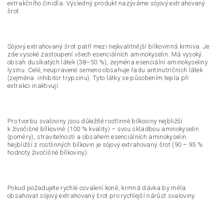
extrakčního činidla. Výsledný produkt nazýváme sójový extrahovaný
šrot.
Sójový extrahovaný šrot patří mezi nejkvalitnější bílkovinná krmiva. Je
zde vysoké zastoupení všech esenciálních aminokyselin. Má vysoký
obsah dusíkatých látek (38–50 %), zejména esenciální aminokyseliny
lysinu. Celé, neupravené semeno obsahuje řadu antinutričních látek
(zejména inhibitor trypsinu). Tyto látky se působením tepla při
extrakci inaktivují.
Pro tvorbu svaloviny jsou důležité rostlinné bílkoviny nejbližší
k živočišné bílkovině (100 % kvality) – svou skladbou aminokyselin
(poměry), stravitelností a obsahem esenciálních aminokyselin.
Nejbližší z rostlinných bílkovin je sójový extrahovaný šrot (90 – 95 %
hodnoty živočišné bílkoviny).
Pokud požadujete rychlé osvalení koně, krmná dávka by měla
obsahovat sójový extrahovaný šrot pro rychlejší nárůst svaloviny.