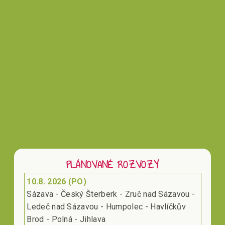
Vložením hodnocení souhlasíte s
podmínkami
ochrany osobních údajů
PLÁNOVANÉ ROZVOZY
10.8. 2026 (PO)
Sázava - Český Šterberk - Zruč nad Sázavou -
Ledeč nad Sázavou - Humpolec - Havlíčkův
Brod - Polná - Jihlava