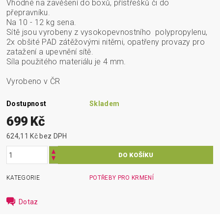
Vhodné na zavěšení do boxů, přístřešků či do
přepravníku.
Na 10 - 12 kg sena.
Sítě jsou vyrobeny z vysokopevnostního polypropylenu,
2x obšité PAD zátěžovými nitěmi, opatřeny provazy pro
zatažení a upevnění sítě.
Síla použitého materiálu je 4 mm.
Vyrobeno v ČR
Dostupnost
Skladem
699 Kč
624,11 Kč bez DPH
KATEGORIE
POTŘEBY PRO KRMENÍ
Dotaz