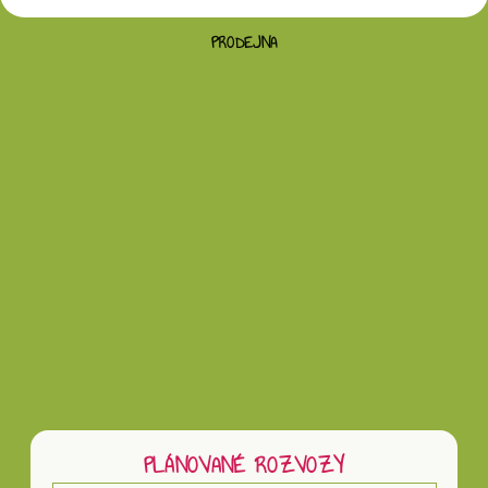
PRODEJNA
Vložením hodnocení souhlasíte s
podmínkami
ochrany osobních údajů
PLÁNOVANÉ ROZVOZY