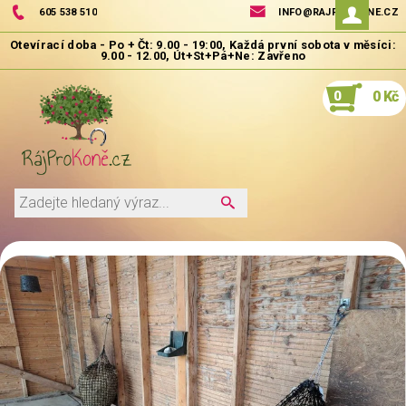
605 538 510
INFO@RAJPROKONE.CZ
0
0 Kč