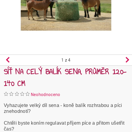
1
z 4
SÍŤ NA CELÝ BALÍK SENA, PRŮMĚR 120-
140 CM
Neohodnoceno
Vyhazujete velký díl sena - koně balík rozhrabou a píci
znehodnotí?
Chtěli byste koním regulavat příjem píce a přitom ušetřit
čas?