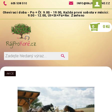
605 538 510
INFO@RAJPROKONE.CZ
0
0 Kč
AKCE