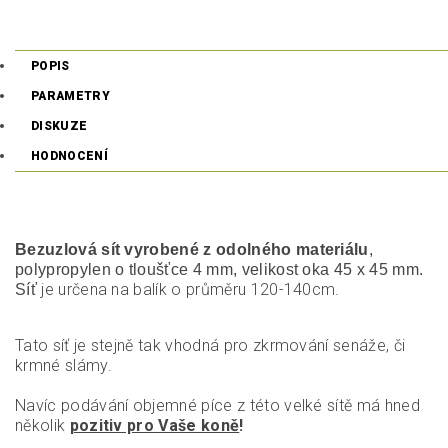
POPIS
PARAMETRY
DISKUZE
HODNOCENÍ
Bezuzlová sít vyrobené z odolného materiálu
,
polypropylen o tloušťce 4 mm, velikost oka 45 x 45 mm.
je určena na balík o průměru 120-140cm.
Síť
Tato síť je stejně tak vhodná pro zkrmování senáže, či
krmné slámy.
Navíc podávání objemné píce z této velké sítě má hned
několik
pozitiv pro Vaše koně
!