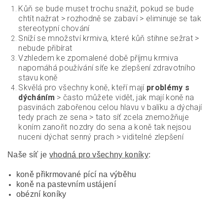
Kůň se bude muset trochu snažit, pokud se bude
chtít nažrat > rozhodně se zabaví > eliminuje se tak
stereotypní chování
Sníží se množství krmiva, které kůň stihne sežrat >
nebude přibírat
Vzhledem ke zpomalené době příjmu krmiva
napomáhá používání síťe ke zlepšení zdravotního
stavu koně
Skvělá pro všechny koně, kteří mají
problémy s
dýcháním
> často můžete vidět, jak mají koně na
pasvinách zabořenou celou hlavu v balíku a dýchají
tedy prach ze sena > tato síť zcela znemožňuje
koním zanořit nozdry do sena a koně tak nejsou
nuceni dýchat senný prach > viditelné zlepšení
Naše síť je
vhodná pro všechny koníky
:
koně přikrmované pící na výběhu
koně na pastevním ustájení
obézní koníky