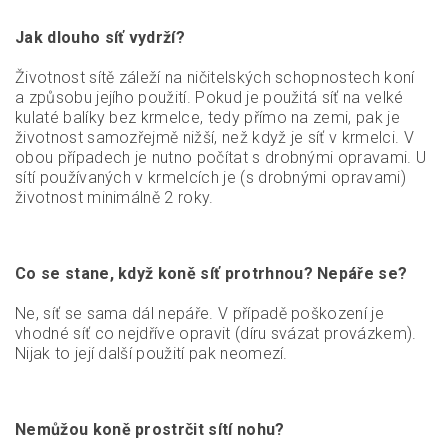
Jak dlouho síť vydrží?
Životnost sítě záleží na ničitelských schopnostech koní
a způsobu jejího použití. Pokud je použitá síť na velké
kulaté balíky bez krmelce, tedy přímo na zemi, pak je
životnost samozřejmě nižší, než když je síť v krmelci. V
obou případech je nutno počítat s drobnými opravami. U
sítí používaných v krmelcích je (s drobnými opravami)
životnost minimálně 2 roky.
Co se stane, když koně síť protrhnou? Nepáře se?
Ne, síť se sama dál nepáře. V případě poškození je
vhodné síť co nejdříve opravit (díru svázat provázkem).
Nijak to její další použití pak neomezí.
Nemůžou koně prostrčit sítí nohu?