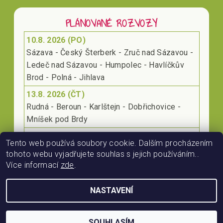
PLÁNOVANÉ ROZVOZY
10.8. 2026 (PO)
Sázava - Český Šterberk - Zruč nad Sázavou -
Ledeč nad Sázavou - Humpolec - Havlíčkův
Brod - Polná - Jihlava
13.8. 2026 (ČT)
Rudná - Beroun - Karlštejn - Dobřichovice -
Mníšek pod Brdy
17.8. 2026 (PO)
Tento web používá soubory cookie. Dalším procházením
Klecany - Kralupy nad Vltavou - Roudnice nad
tohoto webu vyjadřujete souhlas s jejich používáním..
Labem - Lovosice
Více informací
zde
.
NASTAVENÍ
2026 © RájProKoně.cz, všechna práva vyhrazena
Vytvořil Shoptet
SOUHLASÍM