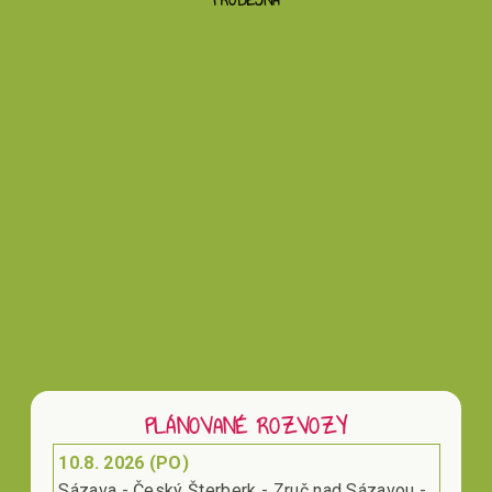
PRODEJNA
Vložením hodnocení souhlasíte s
podmínkami
ochrany osobních údajů
PLÁNOVANÉ ROZVOZY
10.8. 2026 (PO)
Sázava - Český Šterberk - Zruč nad Sázavou -