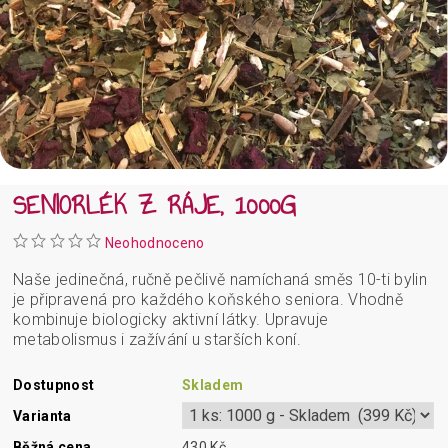
SENIORLÉK Z RÁJE, 1000G
Neohodnoceno
Naše jedinečná, ručně pečlivě namíchaná směs 10-ti bylin
je připravená pro každého koňského seniora. Vhodně
kombinuje biologicky aktivní látky. Upravuje
metabolismus i zažívání u starších koní.
Dostupnost
Skladem
Varianta
Běžná cena
430 Kč