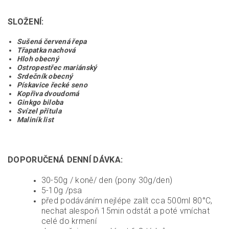
SLOŽENÍ:
Sušená červená řepa
Třapatka nachová
Hloh obecný
Ostropestřec mariánský
Srdečník obecný
Pískavice řecké seno
Kopřiva dvoudomá
Ginkgo biloba
Svízel přítula
Maliník list
DOPORUČENÁ DENNÍ DÁVKA:
30-50g / koně/ den (pony 30g/den)
5-10g /psa
před podáváním nejlépe zalít cca 500ml 80°C,
nechat alespoň 15min odstát a poté vmíchat
celé do krmení