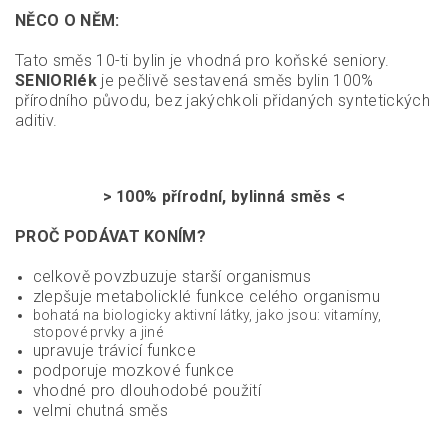
NĚCO O NĚM:
Tato směs 10-ti bylin je vhodná pro koňské seniory.
SENIORlék
je pečlivě sestavená směs bylin 100%
přírodního původu, bez jakýchkoli přidaných syntetických
aditiv.
> 100% přírodní, bylinná směs <
PROČ PODÁVAT KONÍM?
celkově povzbuzuje starší organismus
zlepšuje metabolicklé funkce celého organismu
bohatá na biologicky aktivní látky, jako jsou: vitamíny,
stopové prvky a jiné
upravuje trávicí funkce
podporuje mozkové funkce
vhodné pro dlouhodobé použití
velmi chutná směs