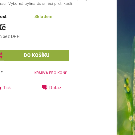
hací. Výborná bylina do směsí proti kašli.
ost
Skladem
Kč
133,04 Kč bez DPH
IE
KRMIVA PRO KONĚ
Tisk
Dotaz