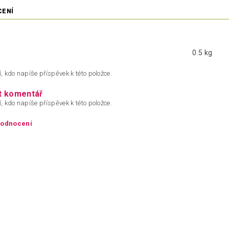
CENÍ
0.5 kg
, kdo napíše příspěvek k této položce.
t komentář
, kdo napíše příspěvek k této položce.
hodnocení