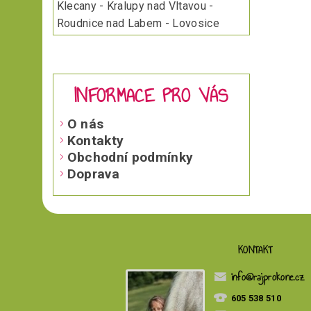
Klecany - Kralupy nad Vltavou -
Roudnice nad Labem - Lovosice
INFORMACE PRO VÁS
O nás
Kontakty
Obchodní podmínky
Doprava
KONTAKT
info
@
rajprokone.cz
605 538 510