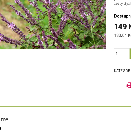
cesty dýc
Dostupn
149 
KATEGOR
ETRY
E