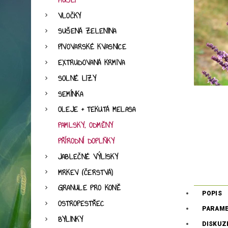
MÜSLI
VLOČKY
SUŠENÁ ZELENINA
PIVOVARSKÉ KVASNICE
EXTRUDOVANÁ KRMIVA
SOLNÉ LIZY
SEMÍNKA
OLEJE + TEKUTÁ MELASA
PAMLSKY, ODMĚNY
PŘÍRODNÍ DOPLŇKY
JABLEČNÉ VÝLISKY
MRKEV (ČERSTVÁ)
GRANULE PRO KONĚ
POPIS
OSTROPESTŘEC
PARAM
BYLINKY
DISKUZ