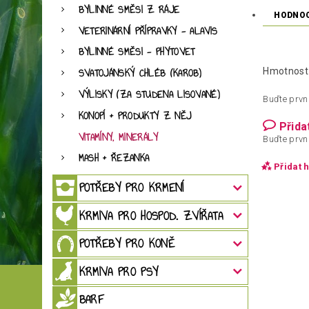
BYLINNÉ SMĚSI Z RÁJE
HODNO
VETERINÁRNÍ PŘÍPRAVKY - ALAVIS
BYLINNÉ SMĚSI - PHYTOVET
Hmotnost
SVATOJÁNSKÝ CHLÉB (KAROB)
VÝLISKY (ZA STUDENA LISOVANÉ)
Buďte první
KONOPÍ + PRODUKTY Z NĚJ
Přida
VITAMÍNY, MINERÁLY
Buďte první
MASH + ŘEZANKA
Přidat 
POTŘEBY PRO KRMENÍ
KRMIVA PRO HOSPOD. ZVÍŘATA
POTŘEBY PRO KONĚ
KRMIVA PRO PSY
BARF