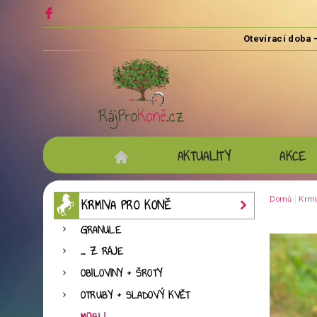
AKTUALITY
AKCE
Domů
Krmi
KRMIVA PRO KONĚ
GRANULE
... Z RÁJE
OBILOVINY + ŠROTY
OTRUBY + SLADOVÝ KVĚT