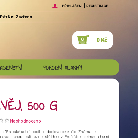
|
PŘIHLÁŠENÍ
REGISTRACE
0 Kč
0
ADENSTVÍ
PORODNÍ ALARMY
VĚJ, 500 G
Neohodnoceno
ias "Babské ucho" posiluje doslova celé tělo. Známa je
 svou schopností rozpouštět hleny. Pročišťuje zejména horní