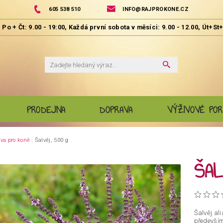
605 538 510
INFO@RAJPROKONE.CZ
PRODEJNA
DOPRAVA
VÝŽIVOVÉ POR
va pro koně
Šalvěj, 500 g
ŠAL
Šalvěj al
především