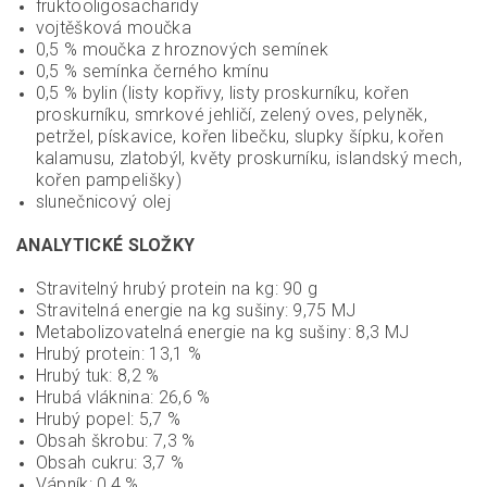
fruktooligosacharidy
vojtěšková moučka
0,5 % moučka z hroznových semínek
0,5 % semínka černého kmínu
0,5 % bylin (listy kopřivy, listy proskurníku, kořen
proskurníku, smrkové jehličí, zelený oves, pelyněk,
petržel, pískavice, kořen libečku, slupky šípku, kořen
kalamusu, zlatobýl, květy proskurníku, islandský mech,
kořen pampelišky)
slunečnicový olej
ANALYTICKÉ SLOŽKY
Stravitelný hrubý protein na kg: 90 g
Stravitelná energie na kg sušiny: 9,75 MJ
Metabolizovatelná energie na kg sušiny: 8,3 MJ
Hrubý protein: 13,1 %
Hrubý tuk: 8,2 %
Hrubá vláknina: 26,6 %
Hrubý popel: 5,7 %
Obsah škrobu: 7,3 %
Obsah cukru: 3,7 %
Vápník: 0,4 %