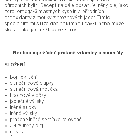
přírodních bylin. Receptura dále obsahuje lněný olej jako
zdroj omega-3 mastných kyselin a přírodních
antioxidanty z mouky z hroznových jader. Tímto
speciálním müsli lze doplnit krmnou dávku nebo může
sloužit jako jediné žlabové krmivo.
- Neobsahuje žádné přidané vitamíny a minerály -
SLOŽENÍ
Bojínek luční
slunečnicové slupky
slunečnicová moučka
hrachové vločky
jablečné výlisky
lněné slupky
lněné výlisky
pražené lněné semínko rolované
3,4 % lněný olej
mrkev