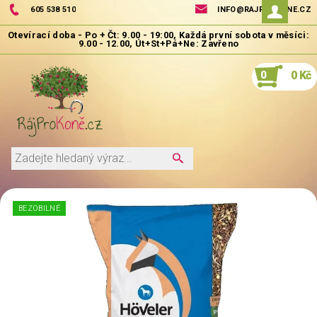
605 538 510
INFO@RAJPROKONE.CZ
0
0 Kč
BEZOBILNÉ