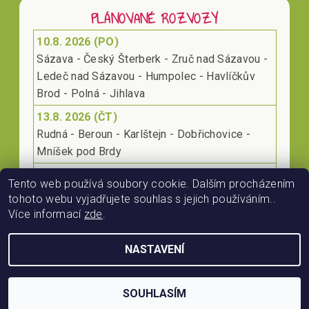
PLÁNOVANÉ ROZVOZY
10.8. 2026 (PO)
Sázava - Český Šterberk - Zruč nad Sázavou -
Ledeč nad Sázavou - Humpolec - Havlíčkův
Brod - Polná - Jihlava
13.8. 2026 (ČT)
Rudná - Beroun - Karlštejn - Dobřichovice -
Mníšek pod Brdy
17.8. 2026 (PO)
Tento web používá soubory cookie. Dalším procházením
Klecany - Kralupy nad Vltavou - Roudnice nad
tohoto webu vyjadřujete souhlas s jejich používáním..
Labem - Lovosice
Více informací
zde
.
NASTAVENÍ
2026 © RájProKoně.cz, všechna práva vyhrazena
Vytvořil Shoptet
SOUHLASÍM