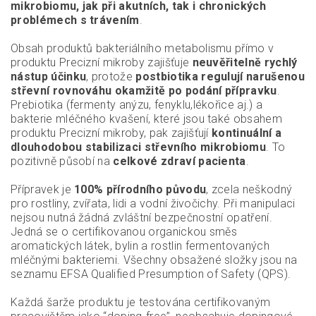
mikrobiomu, jak při akutních, tak i chronických
problémech s trávením
.
Obsah produktů bakteriálního metabolismu přímo v
produktu Precizní mikroby zajišťuje
neuvěřitelně rychlý
nástup účinku
, protože
postbiotika regulují narušenou
střevní rovnováhu okamžitě po podání přípravku
.
Prebiotika (fermenty anýzu, fenyklu,lékořice aj.) a
bakterie mléčného kvašení, které jsou také obsahem
produktu Precizní mikroby, pak zajišťují
kontinuální a
dlouhodobou stabilizaci střevního mikrobiomu
. To
pozitivně působí na
celkové zdraví pacienta
.
Přípravek je
100% přírodního původu
, zcela neškodný
pro rostliny, zvířata, lidi a vodní živočichy. Při manipulaci
nejsou nutná žádná zvláštní bezpečnostní opatření.
Jedná se o certifikovanou organickou směs
aromatických látek, bylin a rostlin fermentovaných
mléčnými bakteriemi. Všechny obsažené složky jsou na
seznamu EFSA Qualified Presumption of Safety (QPS).
Každá šarže produktu je testována certifikovaným