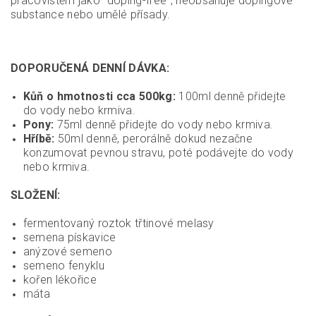
pracovištěm jako “doping-free”, neobsahuje dopingové
substance nebo umělé přísady.
DOPORUČENÁ DENNÍ DÁVKA:
Kůň o hmotnosti cca 500kg:
100ml denně přidejte
do vody nebo krmiva.
Pony:
75ml denně přidejte do vody nebo krmiva.
Hříbě:
50ml denně, perorálně dokud nezačne
konzumovat pevnou stravu, poté podávejte do vody
nebo krmiva.
SLOŽENÍ:
fermentovaný roztok třtinové melasy
semena pískavice
anýzové semeno
semeno fenyklu
kořen lékořice
máta