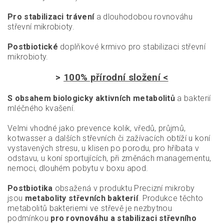
Pro stabilizaci trávení
a dlouhodobou rovnováhu
střevní mikrobioty.
Postbiotické
doplňkové krmivo pro stabilizaci střevní
mikrobioty.
>
1
00
% přírodní složení <
S obsahem biologicky aktivních metabolitů
a bakterií
mléčného kvašení.
Velmi vhodné jako prevence kolik, vředů, průjmů,
kotwasser a dalších střevních či zažívacích obtíží u koní
vystavených stresu, u klisen po porodu, pro hříbata v
odstavu, u koní sportujících, při změnách managementu,
nemoci, dlouhém pobytu v boxu apod.
Postbiotika
obsažená v produktu Precizní mikroby
jsou
metabolity střevních bakterií
. Produkce těchto
metabolitů bakteriemi ve střevě je nezbytnou
podmínkou
pro rovnováhu a stabilizaci střevního