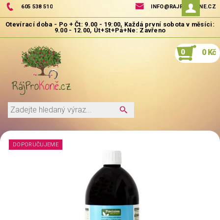
605 538 510
INFO@RAJPROKONE.CZ
0
0 Kč
DOPORUČUJEME