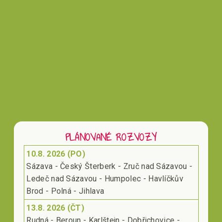
Vložením hodnocení souhlasíte s
podmínkami
ochrany osobních údajů
PLÁNOVANÉ ROZVOZY
10.8. 2026 (PO)
Sázava - Český Šterberk - Zruč nad Sázavou -
Ledeč nad Sázavou - Humpolec - Havlíčkův
Brod - Polná - Jihlava
13.8. 2026 (ČT)
Rudná - Beroun - Karlštejn - Dobřichovice -