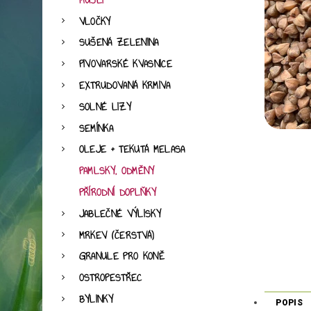
MÜSLI
VLOČKY
SUŠENÁ ZELENINA
PIVOVARSKÉ KVASNICE
EXTRUDOVANÁ KRMIVA
SOLNÉ LIZY
SEMÍNKA
OLEJE + TEKUTÁ MELASA
PAMLSKY, ODMĚNY
PŘÍRODNÍ DOPLŇKY
JABLEČNÉ VÝLISKY
MRKEV (ČERSTVÁ)
GRANULE PRO KONĚ
OSTROPESTŘEC
BYLINKY
POPIS