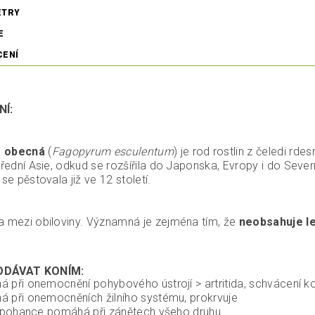
ETRY
E
CENÍ
NÍ:
 obecná
(
Fagopyrum esculentum
) je rod rostlin z čeledi rde
střední Asie, odkud se rozšířila do Japonska, Evropy i do Sev
 se pěstovala již ve 12 století.
a mezi obiloviny. Významná je zejména tím, že
neobsahuje l
ODÁVAT KONÍM:
 při onemocnění pohybového ústrojí > artritida, schvácení k
 při onemocněních žilního systému, prokrvuje
v pohance pomáhá při zánětech všeho druhu