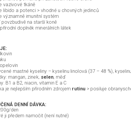
je vazivové tkáně
je libido a potenci > vhodné u chovných jedinců
je významně imunitní systém
 povzbudivě na starší koně
 přírodní doplněk minerálních látek
JE:
lkovin
uku
opelovin
cené mastné kyseliny – kyselinu linolová (37 – 48 %), kyselinu
átky: mangan, zinek,
selen
, měď
y: B1 a B2, niacin, vitamin E a C
a je nejlepším přírodním zdrojem
rutinu
> posiluje obranysc
ČENÁ DENNÍ DÁVKA:
200g/den
ré ji předem namočit (není nutné)