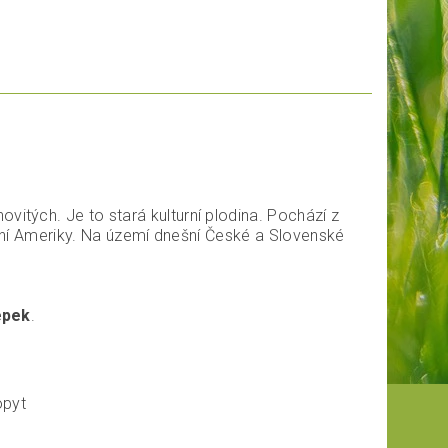
snovitých. Je to stará kulturní plodina. Pochází z
erní Ameriky. Na území dnešní České a Slovenské
epek
.
opyt