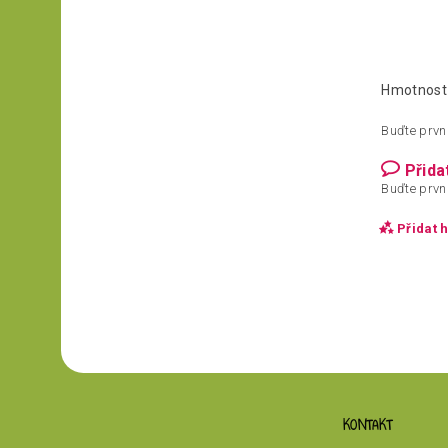
Hmotnost
Buďte první
Přida
Buďte první
Přidat 
KONTAKT