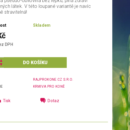
ná pseudo-obilovina bez lepku, plná zdraví
ých látek. V této loupané variantě je navíc
ě stravitelná!
ost
Skladem
Kč
5 Kč bez DPH
RAJPROKONE.CZ S.R.O.
IE
KRMIVA PRO KONĚ
Tisk
Dotaz