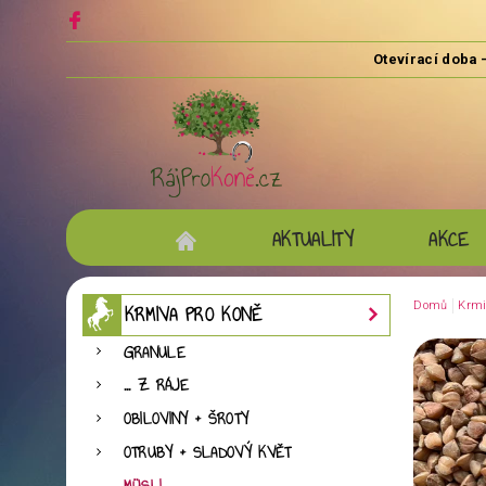
AKTUALITY
AKCE
Domů
Krmi
KRMIVA PRO KONĚ
GRANULE
... Z RÁJE
OBILOVINY + ŠROTY
OTRUBY + SLADOVÝ KVĚT