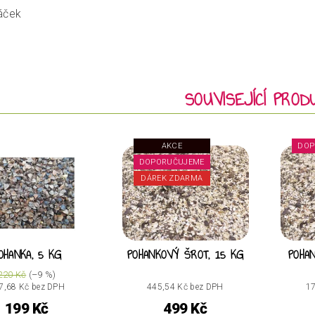
áček
SOUVISEJÍCÍ PROD
AKCE
DOP
DOPORUČUJEME
DÁREK ZDARMA
OHANKA, 5 KG
POHANKOVÝ ŠROT, 15 KG
POHA
220 Kč
(–9 %)
7,68 Kč bez DPH
445,54 Kč bez DPH
17
199 Kč
499 Kč