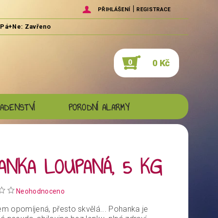
|
PŘIHLÁŠENÍ
REGISTRACE
0 Kč
0
ADENSTVÍ
PORODNÍ ALARMY
ANKA LOUPANÁ, 5 KG
Neohodnoceno
m opomíjená, přesto skvělá... Pohanka je