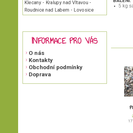
BALENÍ:
Klecany - Kralupy nad Vltavou -
5 kg s
Roudnice nad Labem - Lovosice
INFORMACE PRO VÁS
O nás
Kontakty
Obchodní podmínky
Doprava
P
17