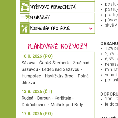
posilu
VÝŽIVOVÉ PORADENSTVÍ
posilu
posilu
POUKÁZKY
působí
skvělý
KOSMETIKA PRO KONĚ
OBSAHU
PLÁNOVANÉ ROZVOZY
12% bí
2,5% t
10.8. 2026 (PO)
6,5% p
Sázava - Český Šterberk - Zruč nad
nenasy
Sázavou - Ledeč nad Sázavou -
min. l
vitamín
Humpolec - Havlíčkův Brod - Polná -
pohank
Jihlava
13.8. 2026 (ČT)
DOPORU
Rudná - Beroun - Karlštejn -
100 - 
je dob
Dobřichovice - Mníšek pod Brdy
17.8. 2026 (PO)