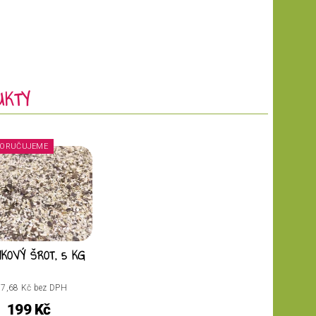
UKTY
ORUČUJEME
NKOVÝ ŠROT, 5 KG
7,68 Kč bez DPH
199 Kč