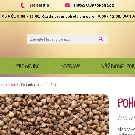
605 538 510
INFO@RAJPROKONE.CZ
PRODEJNA
DOPRAVA
VÝŽIVOVÉ POR
va pro koně
Pohanka loupaná, 5 kg
POH
Nepráve