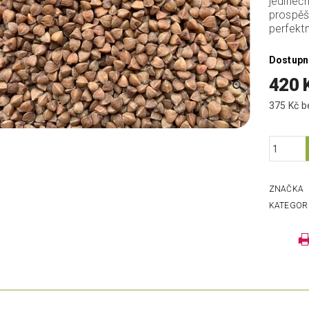
jedineč
prospěšn
perfektn
Dostupn
420 
37
ZNAČKA
KATEGOR