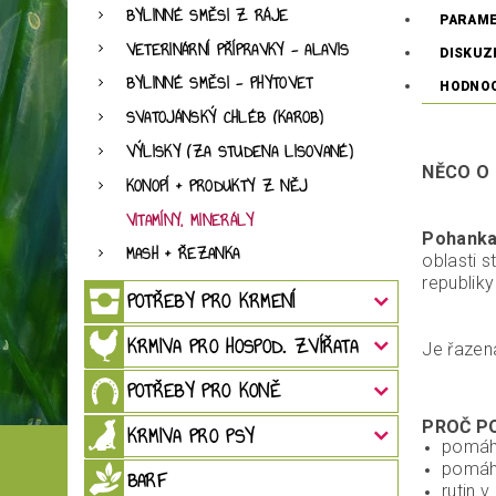
BYLINNÉ SMĚSI Z RÁJE
PARAM
VETERINÁRNÍ PŘÍPRAVKY - ALAVIS
DISKUZ
BYLINNÉ SMĚSI - PHYTOVET
HODNO
SVATOJÁNSKÝ CHLÉB (KAROB)
VÝLISKY (ZA STUDENA LISOVANÉ)
NĚCO O 
KONOPÍ + PRODUKTY Z NĚJ
VITAMÍNY, MINERÁLY
Pohanka
MASH + ŘEZANKA
oblasti 
republiky
POTŘEBY PRO KRMENÍ
KRMIVA PRO HOSPOD. ZVÍŘATA
Je řazen
POTŘEBY PRO KONĚ
PROČ P
KRMIVA PRO PSY
pomáhá
pomáhá
BARF
rutin 