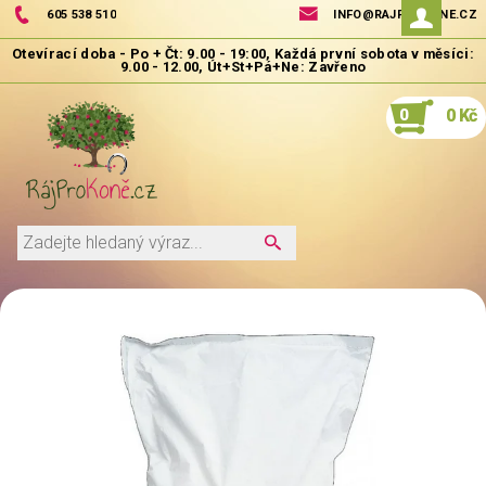
605 538 510
INFO@RAJPROKONE.CZ
0
0 Kč