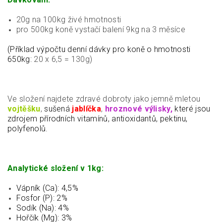
20g na 100kg živé hmotnosti
pro 500kg koně vystačí balení 9kg na 3 měsíce
(Příklad výpočtu denní dávky pro koně o hmotnosti
650kg:
20 x 6,5 = 130g)
Ve složení najdete zdravé dobroty jako jemně mletou
vojtěšku
,
sušená
jablíčka
,
hroznové výlisky,
které jsou
zdrojem přírodních vitamínů, antioxidantů, pektinu,
polyfenolů.
Analytické složení v 1kg:
Vápník (Ca): 4,5%
Fosfor (P): 2%
Sodík (Na): 4%
Hořčík (Mg): 3%