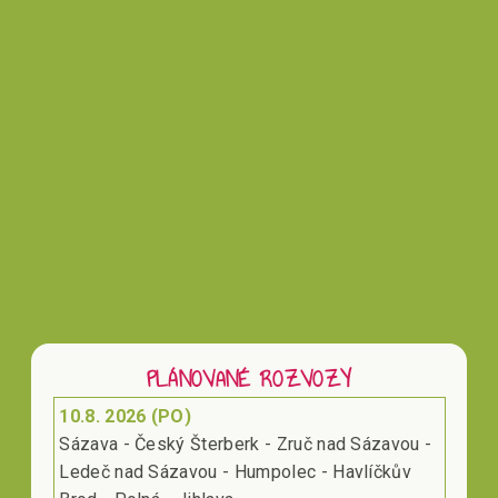
Vložením hodnocení souhlasíte s
podmínkami
ochrany osobních údajů
PLÁNOVANÉ ROZVOZY
10.8. 2026 (PO)
Sázava - Český Šterberk - Zruč nad Sázavou -
Ledeč nad Sázavou - Humpolec - Havlíčkův