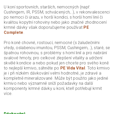
U koní sportovních, starších, nemocných (např.
Cushingem, IR, PSSM, schvácených,..), v rekonvalescenci
po nemoci či úrazu, v horší kondici, s horší horní linií či
kvalitou kopytní rohoviny nebo jako značné zhodnocení
krmné dávky však doporučujeme používat
PE
Complete
.
Pro koně chovné, rostoucí, nemocné (s žaludečními
vředy, oslabenou imunitou, PSSM, Cushingem,..), staré, se
špatnou rohovinou, s problémy s horní liníí a pro nabrání
svalové hmoty, pro celkové zlepšení vitality a udržení
skvělé kondice a nebo pokud jen chcete pro svého koně
to nejlepší krmivo, sáhněte po
PE Vida Vital
. Toto krmivo
je i při nízkém dávkování velmi hodnotné, je zdravé a
kompletně mineralizované. Může být použito jako jediné
krmivo nebo významně sníží požadavky na další
komponenty krmné dávky u koní, kteří potřebují krmit
více.
Dávkování: