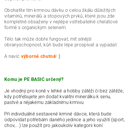
Obohatíte tím krmnou dávku o celou škálu důležitých
vitamínů, minerálů a stopových prvků, které jsou zde
kompletně obsaženy v nejlépe vstřebatelné chelátové
formě s organickým selenem.
Tělo tak může dobře fungovat, mít silnější
obranyschopnost, kůň bude lépe prospívat a vypadat.
A navíc
výborně chutná
!
:)
Komu je PE BASIC určený?
Je
vhodný pro koně v lehké a hobby zátěži či bez zátěže,
kdy potřebujete jen dodat kvalitní minerálku k senu,
pastvě a nějakému základnímu krmivu.
Při individuálně sestavené krmné dávce, která bude
odpovídat potřebám daného jedince a jeho využití (sport,
chov,...) lze použít pro jakoukoliv kategorii koní.