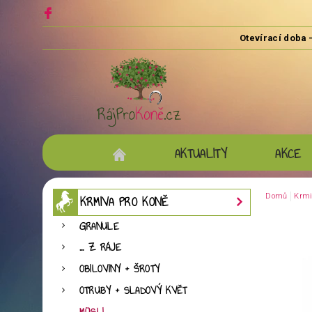
AKTUALITY
AKCE
Domů
Krmi
KRMIVA PRO KONĚ
GRANULE
... Z RÁJE
OBILOVINY + ŠROTY
OTRUBY + SLADOVÝ KVĚT