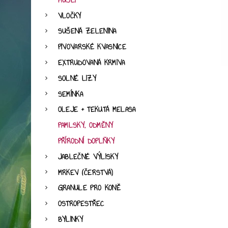
MÜSLI
VLOČKY
SUŠENÁ ZELENINA
PIVOVARSKÉ KVASNICE
EXTRUDOVANÁ KRMIVA
SOLNÉ LIZY
SEMÍNKA
OLEJE + TEKUTÁ MELASA
PAMLSKY, ODMĚNY
PŘÍRODNÍ DOPLŇKY
JABLEČNÉ VÝLISKY
MRKEV (ČERSTVÁ)
GRANULE PRO KONĚ
OSTROPESTŘEC
BYLINKY