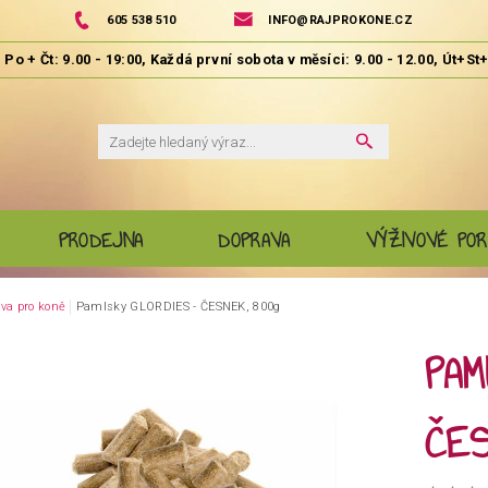
605 538 510
INFO@RAJPROKONE.CZ
PRODEJNA
DOPRAVA
VÝŽIVOVÉ POR
va pro koně
Pamlsky GLORDIES - ČESNEK, 800g
PAM
ČES