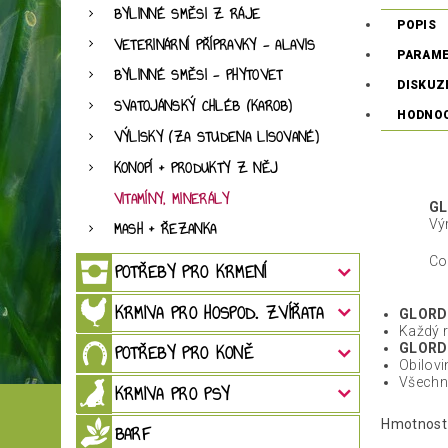
BYLINNÉ SMĚSI Z RÁJE
POPIS
VETERINÁRNÍ PŘÍPRAVKY - ALAVIS
PARAM
BYLINNÉ SMĚSI - PHYTOVET
DISKUZ
SVATOJÁNSKÝ CHLÉB (KAROB)
HODNO
VÝLISKY (ZA STUDENA LISOVANÉ)
KONOPÍ + PRODUKTY Z NĚJ
VITAMÍNY, MINERÁLY
GL
Vý
MASH + ŘEZANKA
Co
POTŘEBY PRO KRMENÍ
KRMIVA PRO HOSPOD. ZVÍŘATA
GLORD
Každý r
POTŘEBY PRO KONĚ
GLORD
Obilovi
Všech
KRMIVA PRO PSY
Hmotnost
BARF