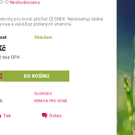
Neohodnoceno
obroty pro koně, příchuť ČESNEK. Neobsahují žádná
rviva a vůně.Bez přidaných vitamínů.
ost
Skladem
Kč
129,46 Kč bez DPH
GLORDIES
IE
KRMIVA PRO KONĚ
Tisk
Dotaz