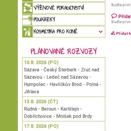
Buďte první
VÝŽIVOVÉ PORADENSTVÍ
Přida
POUKÁZKY
Buďte první
KOSMETIKA PRO KONĚ
Přidat 
PLÁNOVANÉ ROZVOZY
10.8. 2026 (PO)
Sázava - Český Šterberk - Zruč nad
Sázavou - Ledeč nad Sázavou -
Humpolec - Havlíčkův Brod - Polná -
Jihlava
13.8. 2026 (ČT)
Rudná - Beroun - Karlštejn -
Vložen
Dobřichovice - Mníšek pod Brdy
17.8. 2026 (PO)