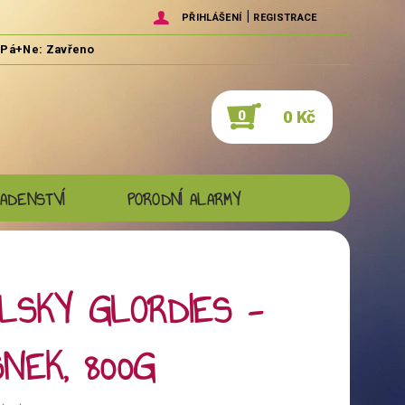
|
PŘIHLÁŠENÍ
REGISTRACE
0 Kč
0
ADENSTVÍ
PORODNÍ ALARMY
LSKY GLORDIES -
NEK, 800G