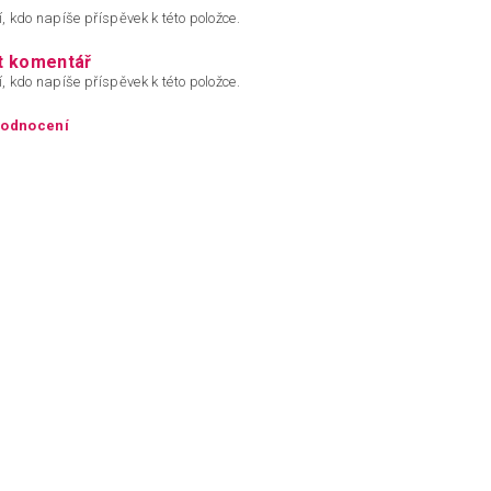
, kdo napíše příspěvek k této položce.
t komentář
, kdo napíše příspěvek k této položce.
hodnocení
ím hodnocení souhlasíte s
podmínkami ochrany osobních údajů