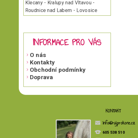
Klecany - Kralupy nad Vltavou -
Roudnice nad Labem - Lovosice
INFORMACE PRO VÁS
O nás
Kontakty
Obchodní podmínky
Doprava
KONTAKT
info
@
rajprokone.cz
605 538 510