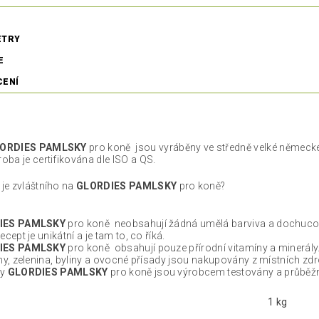
ETRY
E
CENÍ
ORDIES PAMLSKY
pro koně jsou vyráběny ve středně velké německé 
roba je certifikována dle ISO a QS.
 je zvláštního na
GLORDIES PAMLSKY
pro koně?
IES PAMLSKY
pro koně neobsahují žádná umělá barviva a dochuco
ecept je unikátní a je tam to, co říká.
IES PAMLSKY
pro koně obsahují pouze přírodní vitamíny a minerály
ny, zelenina, byliny a ovocné přísady jsou nakupovány z místních zdroj
ny
GLORDIES PAMLSKY
pro koně jsou výrobcem testovány a průběžn
1 kg