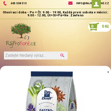
605 538 510
INFO@RAJPROKONE.CZ
0
0 Kč