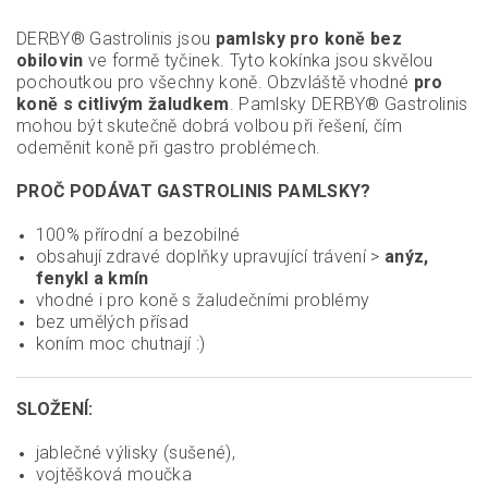
DERBY® Gastrolinis jsou
pamlsky pro koně bez
obilovin
ve formě tyčinek. Tyto kokínka jsou skvělou
pochoutkou pro všechny koně. Obzvláště vhodné
pro
koně s citlivým žaludkem
. Pamlsky DERBY® Gastrolinis
mohou být skutečně dobrá volbou při řešení, čím
odeměnit koně při gastro problémech.
PROČ PODÁVAT GASTROLINIS PAMLSKY?
100% přírodní a bezobilné
obsahují zdravé doplňky upravující trávení >
anýz,
fenykl a kmín
vhodné i pro koně s žaludečními problémy
bez umělých přísad
koním moc chutnají :)
SLOŽENÍ:
jablečné výlisky (sušené),
vojtěšková moučka