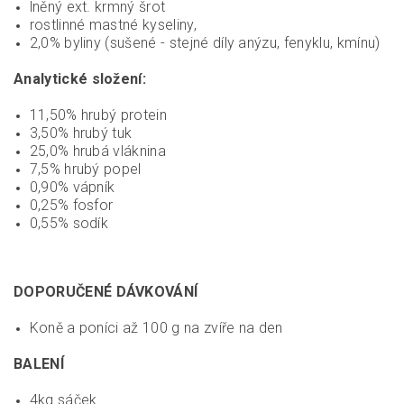
lněný ext. krmný šrot
rostlinné mastné kyseliny,
2,0% byliny (sušené - stejné díly anýzu, fenyklu, kmínu)
Analytické složení:
11,50% hrubý protein
3,50% hrubý tuk
25,0% hrubá vláknina
7,5% hrubý popel
0,90% vápník
0,25% fosfor
0,55% sodík
DOPORUČENÉ DÁVKOVÁNÍ
Koně a poníci až 100 g na zvíře na den
BALENÍ
4kg sáček