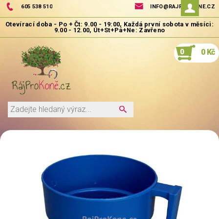
605 538 510
INFO@RAJPROKONE.CZ
0
0 Kč