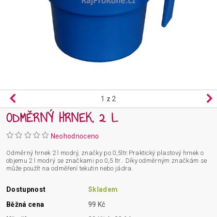
1
z 2
ODMĚRNÝ HRNEK, 2 L
Neohodnoceno
Odměrný hrnek 2 l modrý, značky po 0,5ltr.Praktický plastový hrnek o
objemu 2 l modrý se značkami po 0,5 ltr.. Díky odměrným značkám se
může použít na odměření tekutin nebo jádra.
Dostupnost
Skladem
Běžná cena
99 Kč