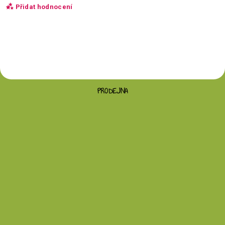
Přidat hodnocení
PRODEJNA
Vložením hodnocení souhlasíte s
podmínkami
ochrany osobních údajů