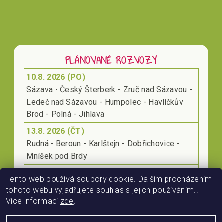
PLÁNOVANÉ ROZVOZY
10.8. 2026 (PO)
Sázava - Český Šterberk - Zruč nad Sázavou -
Ledeč nad Sázavou - Humpolec - Havlíčkův
Brod - Polná - Jihlava
13.8. 2026 (ČT)
Rudná - Beroun - Karlštejn - Dobřichovice -
Mníšek pod Brdy
17.8. 2026 (PO)
Tento web používá soubory cookie. Dalším procházením
Klecany - Kralupy nad Vltavou - Roudnice nad
tohoto webu vyjadřujete souhlas s jejich používáním..
Labem - Lovosice
Více informací
zde
.