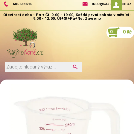
605 538 510
INFO@RAJPROKONE.CZ
0
0 Kč