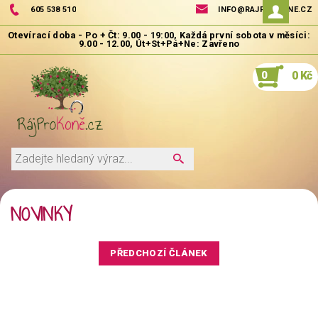
605 538 510
INFO@RAJPROKONE.CZ
0
0 Kč
NOVINKY
PŘEDCHOZÍ ČLÁNEK