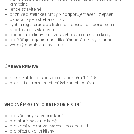
krmitelné
lehce stravitelné
příznivé dietetické účinky > podporuje trávení, zlepšení
peristaltiky + vstřebávání živin
rychlá regenerace po kolikách, operacích, porodech i
sportovních výkonech
podpora přelínávání a zdravého vzhledu srsti i kopyt
pročišťuje organismus, díky účinné látce - sylimarinu
vysoký obsah vlániny a tuku
ÚPRAVA KRMIVA:
mash zalijte horkou vodou v poměru 1:1-1,5
po zalití a promíchání můžete hned podávat
VHODNÉ PRO TYTO KATEGORIE KONÍ:
pro všechny kategorie koní
pro staré, bezzubé koně
pro koně v rekonvalescenci, po operaích,...
pro březí a kojicí klisny