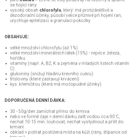
se hojící rány
vysoký obsah
chlorofylu
, který: má protizánětlivé a
dezodorační účinky, působí velice příznivě při hojení ran,
urychluje epitelizaci a granulaci pokožky
OBSAHUJE:
velké množství chlorofylu (až 1%)
velké množství minerálních látek (15%) - nejvíce: železa,
hořčíku
vitamíny (např. A, B2, K a zejména v mladých listech vitamín
C)
glukoniny (snižují hladinu krevního cukru)
třísloviny (které zastavují krvácení)
kys. křemičitou (která má močopudné účinky)
DOPORUČENÁ DENNÍ DÁVKA:
30 - 50g/den zamíchat přímo do krmiva
nebo ve formě čaje > denní dávku zalít vodou cca 90´C,
nechat 10-15 min. louhovat, nechat vystydnout a přilít do
krmení
obklad > potírat postižená místa na kůži (rány, štípance od