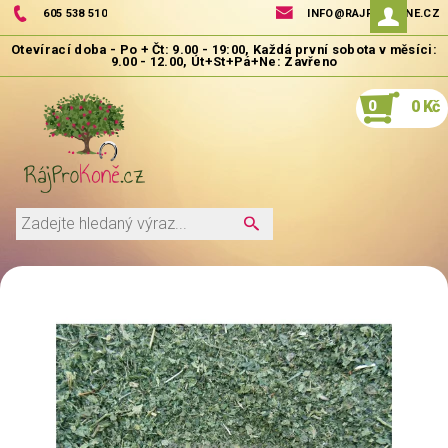
605 538 510
INFO@RAJPROKONE.CZ
0
0 Kč