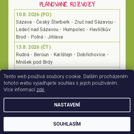
PLÁNOVANÉ ROZVOZY
10.8. 2026 (PO)
Sázava - Český Šterberk - Zruč nad Sázavou -
Ledeč nad Sázavou - Humpolec - Havlíčkův
Brod - Polná - Jihlava
13.8. 2026 (ČT)
Rudná - Beroun - Karlštejn - Dobřichovice -
Mníšek pod Brdy
17.8. 2026 (PO)
Tento web používá soubory cookie. Dalším procházením
Klecany - Kralupy nad Vltavou - Roudnice nad
tohoto webu vyjadřujete souhlas s jejich používáním..
Labem - Lovosice
Více informací
zde
.
NASTAVENÍ
2026 © RájProKoně.cz, všechna práva vyhrazena
Vytvořil Shoptet
SOUHLASÍM