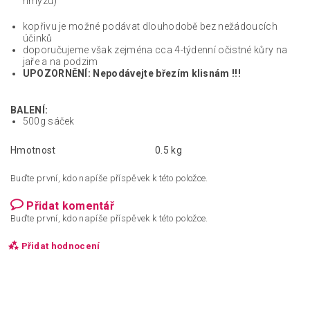
hmyzu)
kopřivu je možné podávat dlouhodobě bez nežádoucích
účinků
doporučujeme však zejména cca 4-týdenní očistné kůry na
jaře a na podzim
UPOZORNĚNÍ: Nepodávejte březím klisnám !!!
BALENÍ:
500g sáček
Hmotnost
0.5 kg
Buďte první, kdo napíše příspěvek k této položce.
Přidat komentář
Buďte první, kdo napíše příspěvek k této položce.
Přidat hodnocení