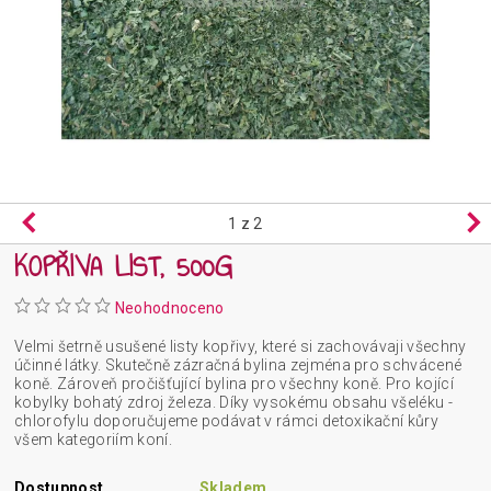
1
z 2
KOPŘIVA LIST, 500G
Neohodnoceno
Velmi šetrně usušené listy kopřivy, které si zachovávaji všechny
účinné látky. Skutečně zázračná bylina zejména pro schvácené
koně. Zároveň pročišťující bylina pro všechny koně. Pro kojící
kobylky bohatý zdroj železa. Díky vysokému obsahu všeléku -
chlorofylu doporučujeme podávat v rámci detoxikační kůry
všem kategoriím koní.
Dostupnost
Skladem