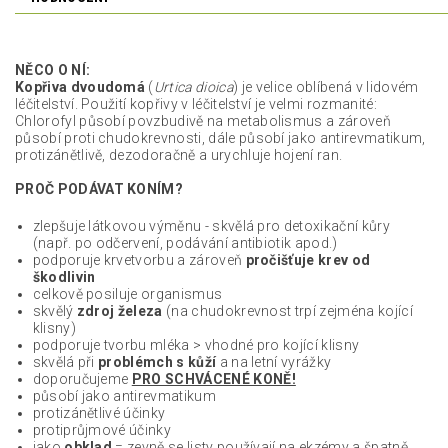
NĚCO O NÍ:
Kopřiva dvoudomá
(
Urtica dioica
) je
velice oblíbená v lidovém
léčitelství.
Použití kopřivy v léčitelství je velmi rozmanité:
Chlorofyl působí povzbudivě na metabolismus a zároveň
působí proti chudokrevnosti, dále působí jako antirevmatikum,
protizánětlivě, dezodoračně a urychluje hojení ran.
PROČ PODÁVAT KONÍM?
zlepšuje látkovou výměnu - skvělá pro detoxikační kůry
(např. po odčervení, podávání antibiotik apod.)
podporuje krvetvorbu a zároveň
pročišťuje krev od
škodlivin
celkově posiluje organismus
skvělý
zdroj železa
(na chudokrevnost trpí zejména kojící
klisny)
podporuje tvorbu mléka > vhodné pro kojící klisny
skvělá při
problémch s kůží
a na letní vyrážky
doporučujeme
PRO SCHVÁCENÉ KONĚ!
působí jako antirevmatikum
protizánětlivé účinky
protiprůjmové účinky
jako
obklad
= zevně se listy používají na ekzémy a špatně