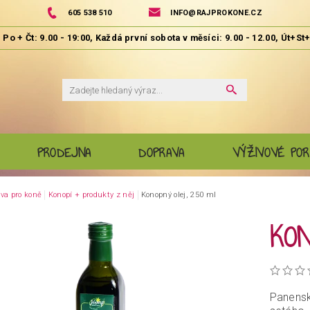
605 538 510
INFO@RAJPROKONE.CZ
PRODEJNA
DOPRAVA
VÝŽIVOVÉ POR
va pro koně
Konopí + produkty z něj
Konopný olej, 250 ml
KON
Panensk