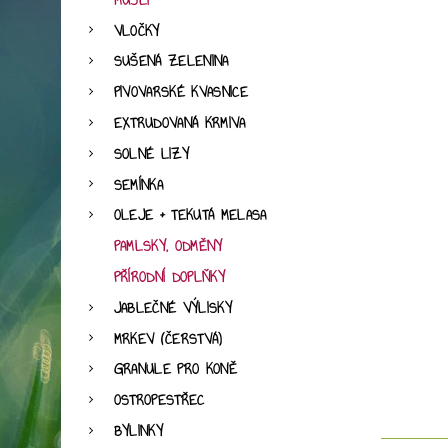
MÜSLI
VLOČKY
SUŠENÁ ZELENINA
PIVOVARSKÉ KVASNICE
EXTRUDOVANÁ KRMIVA
SOLNÉ LIZY
SEMÍNKA
OLEJE + TEKUTÁ MELASA
PAMLSKY, ODMĚNY
PŘÍRODNÍ DOPLŇKY
JABLEČNÉ VÝLISKY
MRKEV (ČERSTVÁ)
GRANULE PRO KONĚ
OSTROPESTŘEC
BYLINKY