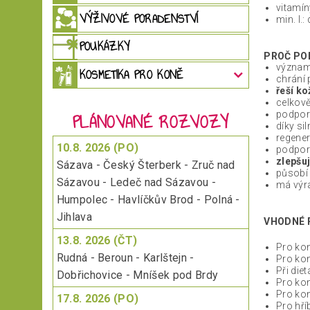
vitamíny
VÝŽIVOVÉ PORADENSTVÍ
min. l.:
POUKÁZKY
PROČ PO
význa
KOSMETIKA PRO KONĚ
chrání 
řeší ko
celkov
PLÁNOVANÉ ROZVOZY
podpor
díky s
regener
10.8. 2026 (PO)
podporu
zlepšu
Sázava - Český Šterberk - Zruč nad
působí 
Sázavou - Ledeč nad Sázavou -
má výra
Humpolec - Havlíčkův Brod - Polná -
Jihlava
VHODNÉ 
13.8. 2026 (ČT)
Pro kon
Rudná - Beroun - Karlštejn -
Pro kon
Při die
Dobřichovice - Mníšek pod Brdy
Pro kon
Pro kon
17.8. 2026 (PO)
Pro hří