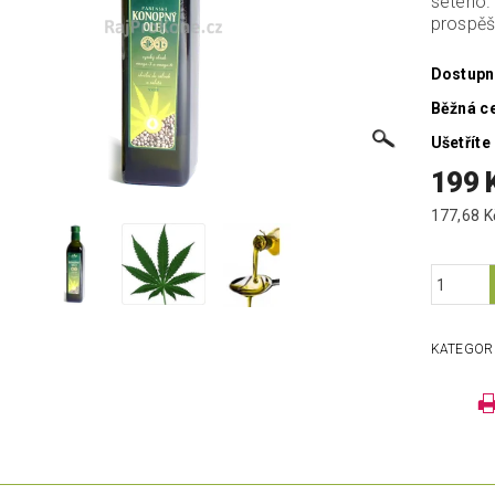
setého.
prospěš
Dostupn
Běžná c
Ušetříte
199 
KATEGOR