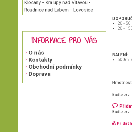
Klecany - Kralupy nad Vltavou -
Roudnice nad Labem - Lovosice
DOPORUČ
20 - 50
20 - 15
INFORMACE PRO VÁS
O nás
BALENÍ:
Kontakty
500ml 
Obchodní podmínky
Doprava
Hmotnost
Buďte první
Přida
Buďte první
Přidat 