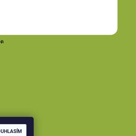
NA
OUHLASÍM