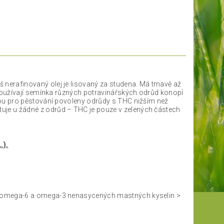
áš nerafinovaný olej je lisovaný za studena. Má tmavě až
 používají semínka různých potravinářských odrůd konopí
sou pro pěstování povoleny odrůdy s THC nižším než
je u žádné z odrůd – THC je pouze v zelených částech
.).
u omega-6 a omega-3 nenasycených mastných kyselin >