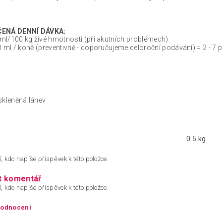
ENÁ DENNÍ DÁVKA:
 ml/100 kg živé hmotnosti (při akutních problémech)
0 ml / koně (preventivně - doporučujeme celoroční podávání) = 2 - 7 
skleněná láhev
0.5 kg
, kdo napíše příspěvek k této položce.
t komentář
, kdo napíše příspěvek k této položce.
hodnocení