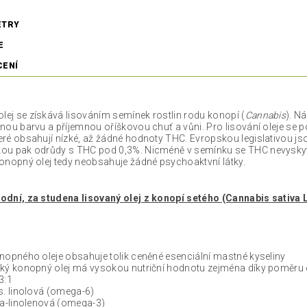
ETRY
E
CENÍ
lej se získává lisováním semínek rostlin rodu konopí (
Cannabis
). N
lenou barvu a příjemnou oříškovou chuť a vůni.
Pro lisování oleje se
teré obsahují nízké, až žádné hodnoty THC. Evropskou legislativou j
kou pak odrůdy s THC pod 0,3%. Nicméně v semínku se THC nevyskytu
Konopný olej tedy neobsahuje žádné psychoaktvní látky.
rodní, za studena lisovaný olej z konopí setého (Cannabis sativa L
opného oleje obsahuje tolik ceněné esenciální mastné kyseliny
ký konopný olej má vysokou nutriční hodnotu zejména díky poměr
3:1
. linolová (omega-6)
a-linolenová (omega-3)