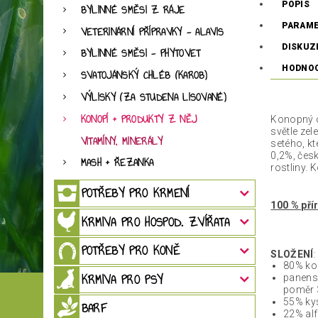
POPIS
BYLINNÉ SMĚSI Z RÁJE
PARAM
VETERINÁRNÍ PŘÍPRAVKY - ALAVIS
DISKUZ
BYLINNÉ SMĚSI - PHYTOVET
HODNO
SVATOJÁNSKÝ CHLÉB (KAROB)
VÝLISKY (ZA STUDENA LISOVANÉ)
KONOPÍ + PRODUKTY Z NĚJ
Konopný o
světle ze
VITAMÍNY, MINERÁLY
setého, k
0,2%, čes
MASH + ŘEZANKA
rostliny. 
POTŘEBY PRO KRMENÍ
100 % pří
KRMIVA PRO HOSPOD. ZVÍŘATA
POTŘEBY PRO KONĚ
SLOŽENÍ
:
80% kon
KRMIVA PRO PSY
panens
poměr 
55% kys
BARF
22% alf