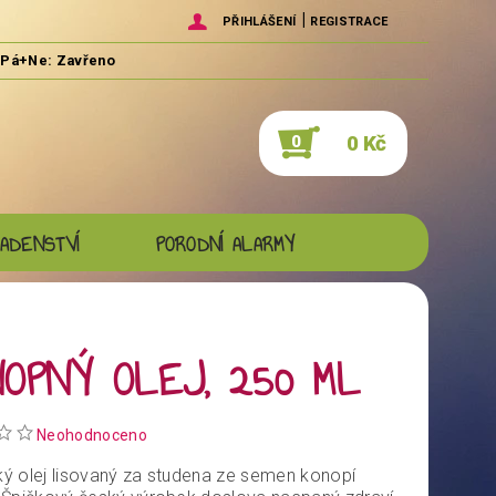
|
PŘIHLÁŠENÍ
REGISTRACE
0 Kč
0
ADENSTVÍ
PORODNÍ ALARMY
OPNÝ OLEJ, 250 ML
Neohodnoceno
ý olej lisovaný za studena ze semen konopí