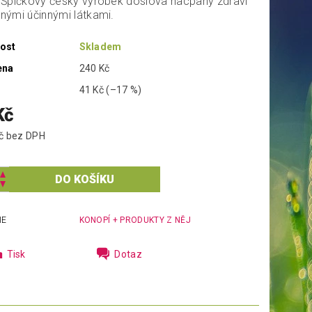
 Špičkový český výrobek doslova nacpaný zdraví
nými účinnými látkami.
ost
Skladem
ena
240 Kč
41 Kč
(–17 %)
Kč
177,68 Kč bez DPH
IE
KONOPÍ + PRODUKTY Z NĚJ
Tisk
Dotaz