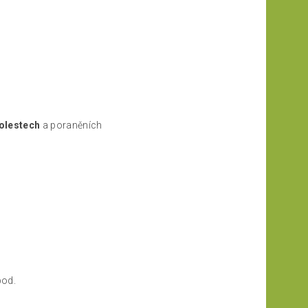
bolestech
a poraněních
pod.