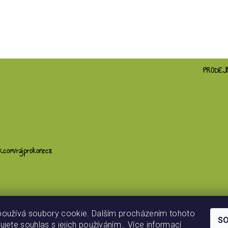
PRODEJ
ím hodnocení souhlasíte s
podmínkami ochrany osobních údajů
k.com/rajprokonecz
používá soubory cookie. Dalším procházením tohoto
S
ujete souhlas s jejich používáním.. Více informací