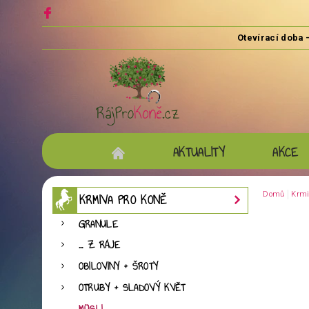
AKTUALITY
AKCE
Domů
Krmi
KRMIVA PRO KONĚ
GRANULE
... Z RÁJE
OBILOVINY + ŠROTY
OTRUBY + SLADOVÝ KVĚT