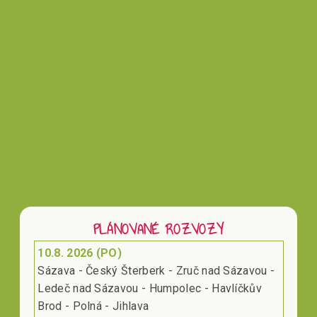
Vložením hodnocení souhlasíte s
podmínkami
ochrany osobních údajů
PLÁNOVANÉ ROZVOZY
10.8. 2026 (PO)
Sázava - Český Šterberk - Zruč nad Sázavou -
Ledeč nad Sázavou - Humpolec - Havlíčkův
Brod - Polná - Jihlava