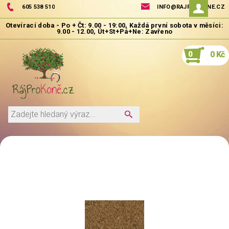
605 538 510
INFO@RAJPROKONE.CZ
0
0 Kč