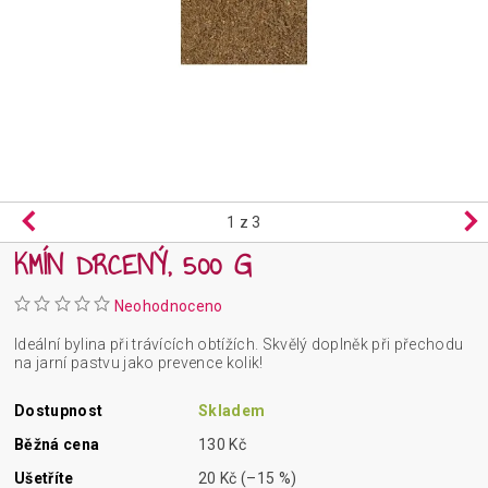
1
z 3
KMÍN DRCENÝ, 500 G
Neohodnoceno
Ideální bylina při trávících obtížích. Skvělý doplněk při přechodu
na jarní pastvu jako prevence kolik!
Dostupnost
Skladem
Běžná cena
130 Kč
Ušetříte
20 Kč
(–15 %)