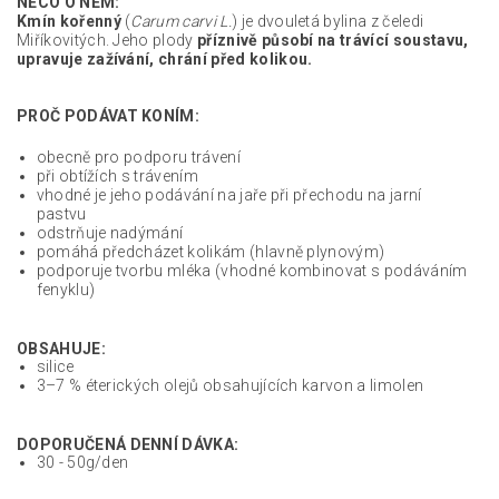
NĚCO O NĚM:
Kmín kořenný
(
Carum carvi L.
) je dvouletá bylina z čeledi
Miříkovitých. Jeho plody
příznivě působí na trávící soustavu,
upravuje zažívání, chrání před kolikou.
PROČ PODÁVAT KONÍM:
obecně pro podporu trávení
při obtížích s trávením
vhodné je jeho podávání na jaře při přechodu na jarní
pastvu
odstrňuje nadýmání
pomáhá předcházet kolikám (hlavně plynovým)
podporuje tvorbu mléka (vhodné kombinovat s podáváním
fenyklu)
OBSAHUJE:
silice
3–7 % éterických olejů obsahujících karvon a limolen
DOPORUČENÁ DENNÍ DÁVKA:
30 - 50g/den