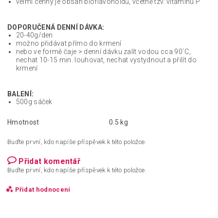
velmi cenný je obsah bioflavonoidů, včetně tzv. vitamínu P
DOPORUČENÁ DENNÍ DÁVKA:
20-40g/den
možno přidávat přímo do krmení
nebo ve formě čaje > denní dávku zalít vodou cca 90´C,
nechat 10-15 min. louhovat, nechat vystydnout a přilít do
krmení
BALENÍ:
500g sáček
Hmotnost
0.5 kg
Buďte první, kdo napíše příspěvek k této položce.
Přidat komentář
Buďte první, kdo napíše příspěvek k této položce.
Přidat hodnocení