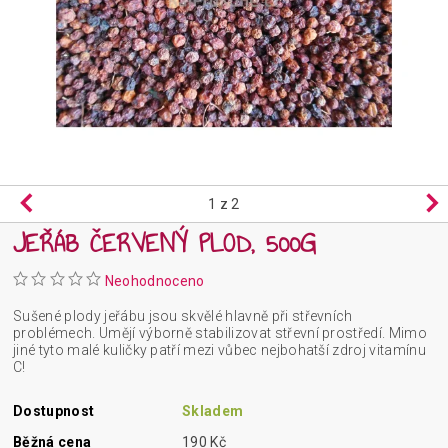
1
z 2
JEŘÁB ČERVENÝ PLOD, 500G
Neohodnoceno
Sušené plody jeřábu jsou skvělé hlavně při střevních
problémech. Umějí výborně stabilizovat střevní prostředí. Mimo
jiné tyto malé kuličky patří mezi vůbec nejbohatší zdroj vitamínu
C!
Dostupnost
Skladem
Běžná cena
190 Kč