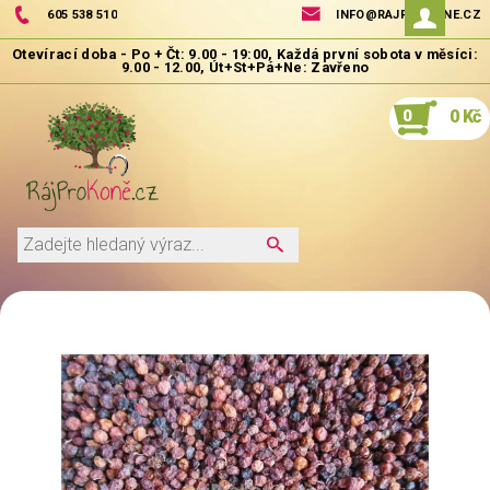
605 538 510
INFO@RAJPROKONE.CZ
0
0 Kč