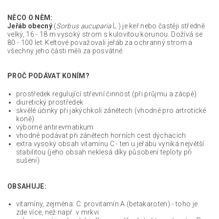
NĚCO O NĚM:
Jeřáb obecný
(
Sorbus aucuparia
L.) je keř nebo častěji středně
velký, 16 - 18 m vysoký strom s kulovitou korunou. Dožívá se
80 - 100 let. Keltové považovali jeřáb za ochranný strom a
všechny jeho části měli za posvátné.
PROČ PODÁVAT KONÍM?
prostředek regulující střevní činnost (při průjmu a zácpě)
diuretický prostředek
skvělé účinky při jakýchkoli zánětech (vhodné pro artrotické
koně)
výborné antirevmatikum
vhodné podávat při zánětech horních cest dýchacích
extra vysoký obsah vitamínu C - ten u jeřábu vyniká největší
stabilitou (jeho obsah neklesá díky působení teploty při
sušení)
OBSAHUJE:
vitamíny, zejména: C: provitamín A (betakaroten) - toho je
zde více, než např. v mrkvi