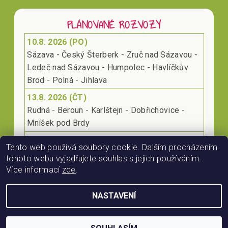
PLÁNOVANÉ ROZVOZY
10.8. 2026 (PO)
Sázava - Český Šterberk - Zruč nad Sázavou -
Ledeč nad Sázavou - Humpolec - Havlíčkův
Brod - Polná - Jihlava
13.8. 2026 (ČT)
Rudná - Beroun - Karlštejn - Dobřichovice -
Mníšek pod Brdy
17.8. 2026 (PO)
Tento web používá soubory cookie. Dalším procházením
Klecany - Kralupy nad Vltavou - Roudnice nad
tohoto webu vyjadřujete souhlas s jejich používáním..
Labem - Lovosice
Více informací
zde
.
NASTAVENÍ
2026 © RájProKoně.cz, všechna práva vyhrazena
Vytvořil Shoptet