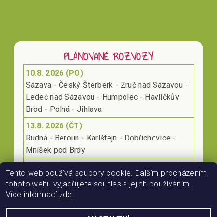
PLÁNOVANÉ ROZVOZY
10.8. 2026 (PO)
Sázava - Český Šterberk - Zruč nad Sázavou -
Ledeč nad Sázavou - Humpolec - Havlíčkův
Brod - Polná - Jihlava
13.8. 2026 (ČT)
Rudná - Beroun - Karlštejn - Dobřichovice -
Mníšek pod Brdy
17.8. 2026 (PO)
Tento web používá soubory cookie. Dalším procházením
Klecany - Kralupy nad Vltavou - Roudnice nad
tohoto webu vyjadřujete souhlas s jejich používáním..
Labem - Lovosice
Více informací
zde
.