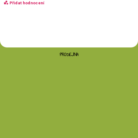
Přidat hodnocení
PRODEJNA
Vložením hodnocení souhlasíte s
podmínkami
ochrany osobních údajů