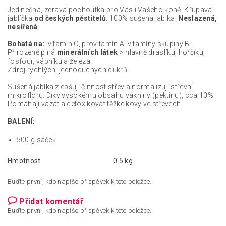
Jedinečná, zdravá pochoutka pro Vás i Vašeho koně. Křupavá
jablíčka
od českých pěstitelů
. 100% sušená jablka.
Neslazená,
nesířená
.
Bohatá na:
vitamín C, provitamín A, vitamíny skupiny B.
Přirozeně plná
minerálních látek
> hlavně draslíku, hořčíku,
fosfour, vápníku a železa.
Zdroj rychlých, jednoduchých cukrů.
Sušená jablka zlepšují činnost střev a normalizují střevní
mikroflóru. Díky vysokému obsahu vákniny (pektinu), cca 10%.
Pomáhaji vázat a detoxikovat těžké kovy ve střevech.
BALENÍ:
500 g sáček
Hmotnost
0.5 kg
Buďte první, kdo napíše příspěvek k této položce.
Přidat komentář
Buďte první, kdo napíše příspěvek k této položce.