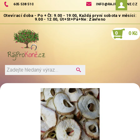
605 538 510
INFO@RAJPROKONE.CZ
0
0 Kč