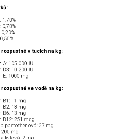
ků:
: 1,70%
: 0,70%
: 0,20%
 0,50%
 rozpustné v tucích na kg:
n A: 105 000 IU
n D3: 10 200 IU
n E: 1000 mg
 rozpustné ve vodě na kg:
n B1: 11 mg
n B2: 18 mg
n B6: 13 mg
n B12: 251 mcg
na pantothenová: 37 mg
: 200 mg
na listová: 2 mg