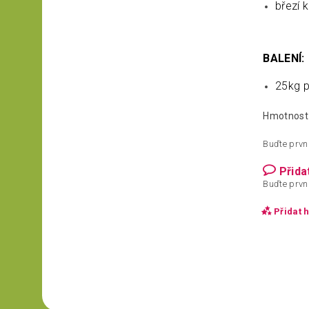
březí 
BALENÍ:
25kg p
Hmotnost
Buďte první
Přida
Buďte první
Přidat 