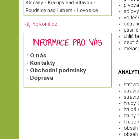
Klecany - Kralupy nad Vltavou -
pivova
Roudnice nad Labem - Lovosice
sójový
vojtě
extra
RájProKoně.cz
pšenič
uhliči
INFORMACE PRO VÁS
dextr
melas
O nás
Kontakty
Obchodní podmínky
ANALYTI
Doprava
stravi
stravi
stravi
hrubý 
hrubá 
hrubý 
hrubé 
obsah 
obsah 