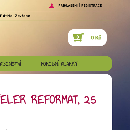
|
PŘIHLÁŠENÍ
REGISTRACE
0 Kč
0
ADENSTVÍ
PORODNÍ ALARMY
ELER REFORMAT, 25