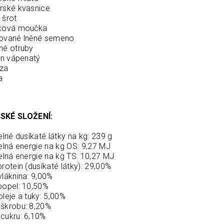
rské kvasnice
 šrot
šková moučka
hované lněné semeno
né otruby
tan vápenatý
óza
a
SKÉ SLOŽENÍ:
telné dusíkaté látky na kg: 239 g
telná energie na kg OS: 9,27 MJ
telná energie na kg TS: 10,27 MJ
protein (dusíkaté látky): 29,00%
vláknina: 9,00%
popel: 10,50%
oleje a tuky: 5,00%
škrobu: 8,20%
cukru: 6,10%