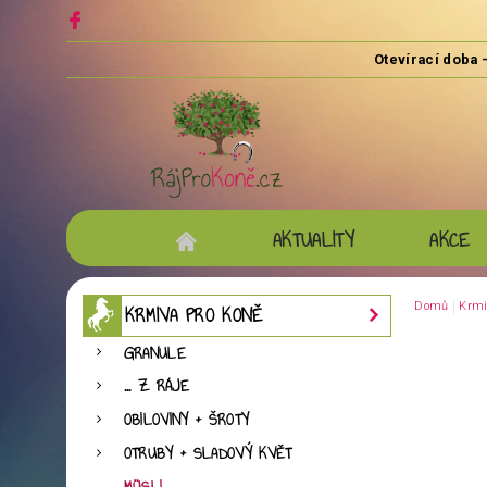
AKTUALITY
AKCE
Domů
Krmi
KRMIVA PRO KONĚ
GRANULE
... Z RÁJE
OBILOVINY + ŠROTY
OTRUBY + SLADOVÝ KVĚT