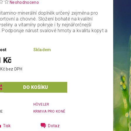
Neohodnoceno
vitamino-minerální doplněk určený zejména pro
ortovní a chovné. Složení bohaté na kvalitní
eliny a vitamíny pokryje i ty nejnářorčnejší
. Podporuje nárust svalové hmoty a kvalitu kopyt a
ost
Skladem
1 Kč
1 795,54 Kč bez DPH
HÖVELER
IE
KRMIVA PRO KONĚ
Tisk
Dotaz