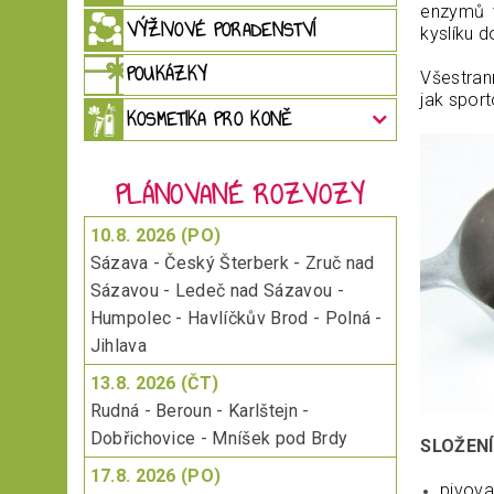
enzymů v
VÝŽIVOVÉ PORADENSTVÍ
kyslíku d
POUKÁZKY
Všestra
jak spor
KOSMETIKA PRO KONĚ
PLÁNOVANÉ ROZVOZY
10.8. 2026 (PO)
Sázava - Český Šterberk - Zruč nad
Sázavou - Ledeč nad Sázavou -
Humpolec - Havlíčkův Brod - Polná -
Jihlava
13.8. 2026 (ČT)
Rudná - Beroun - Karlštejn -
Dobřichovice - Mníšek pod Brdy
SLOŽENÍ
17.8. 2026 (PO)
pivova