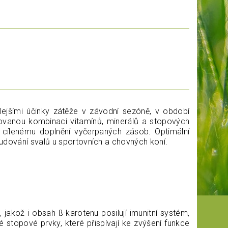
lejšími účinky zátěže v závodní sezóně, v období
vanou kombinaci vitamínů, minerálů a stopových
a cílenému doplnění vyčerpaných zásob. Optimální
udování svalů u sportovních a chovných koní.
jakož i obsah ß-karotenu posilují imunitní systém,
 stopové prvky, které přispívají ke zvýšení funkce