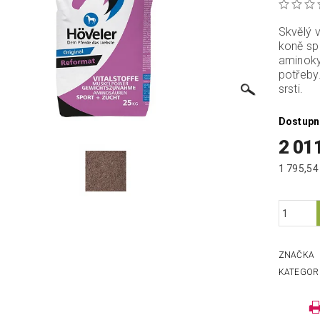
Skvělý 
koně sp
aminokys
potřeby
srsti.
Dostupn
2 01
ZNAČKA
KATEGOR