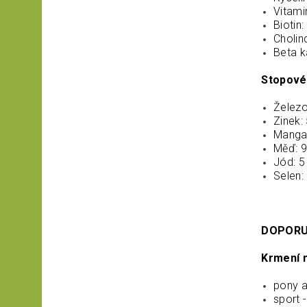
Vitami
Biotin
Cholin
Beta k
Stopové 
Želez
Zinek:
Manga
Měď: 
Jód: 
Selen:
DOPORU
Krmení n
pony a
sport 