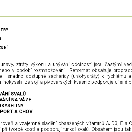
ETRY
E
CENÍ
 únavy, ztráty výkonu a ubývání odolnosti jsou častými ved
 nebo v období rozmnožování. Reformat obsahuje propraco
le i snadno dostupné sacharidy (uhlohydráty) k rychlému 
inokyselin ze soji a pivovarských kvasnic podporuje cílené b
VÁNÍ SVALŮ
VÁNÍ NA VÁZE
OKYSELINY
SPORT A CHOV
roveň a vzájemné sladění obsažených vitamínů A, D3, E a C, 
 při tvorbě kostí a podporují funkci svalů. Obsahem jsou také