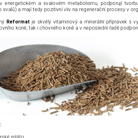
 energetickém a svalovém metabolismu, podporují tvorbu 
o svalů) a mají tedy pozitivní vliv na regenerační procesy v or
nný
Reformat
je skvělý vitaminový a minerální přípravek s
tovního koně, tak i chovného koně a v neposlední řadě podpor
:
rské mláto