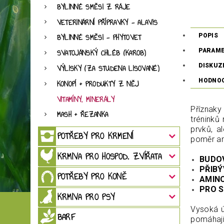
BYLINNÉ SMĚSI Z RÁJE
VETERINÁRNÍ PŘÍPRAVKY - ALAVIS
POPIS
BYLINNÉ SMĚSI - PHYTOVET
PARAM
SVATOJÁNSKÝ CHLÉB (KAROB)
DISKUZ
VÝLISKY (ZA STUDENA LISOVANÉ)
HODNO
KONOPÍ + PRODUKTY Z NĚJ
VITAMÍNY, MINERÁLY
Příznaky
MASH + ŘEZANKA
tréninků
prvků, a
POTŘEBY PRO KRMENÍ
poměr am
KRMIVA PRO HOSPOD. ZVÍŘATA
BUDO
PŘIBÝ
POTŘEBY PRO KONĚ
AMIN
PRO 
KRMIVA PRO PSY
Vysoká ú
BARF
pomáhají