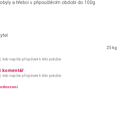
kobyly a hřebci v připouštěcím období do 100g
ytel
25 kg
, kdo napíše příspěvek k této položce.
t komentář
, kdo napíše příspěvek k této položce.
hodnocení