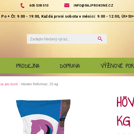
605 538 510
INFO@RAJPROKONE.CZ
PRODEJNA
DOPRAVA
VÝŽIVOVÉ POR
va pro koně
Höveler Reformat, 25 kg
HÖV
KG