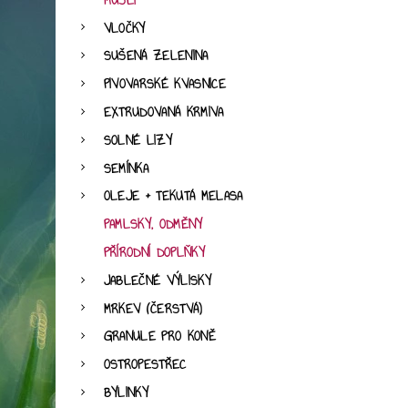
MÜSLI
VLOČKY
SUŠENÁ ZELENINA
PIVOVARSKÉ KVASNICE
EXTRUDOVANÁ KRMIVA
SOLNÉ LIZY
SEMÍNKA
OLEJE + TEKUTÁ MELASA
PAMLSKY, ODMĚNY
PŘÍRODNÍ DOPLŇKY
JABLEČNÉ VÝLISKY
MRKEV (ČERSTVÁ)
GRANULE PRO KONĚ
OSTROPESTŘEC
BYLINKY