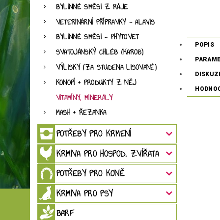
BYLINNÉ SMĚSI Z RÁJE
VETERINÁRNÍ PŘÍPRAVKY - ALAVIS
BYLINNÉ SMĚSI - PHYTOVET
POPIS
SVATOJÁNSKÝ CHLÉB (KAROB)
PARAM
VÝLISKY (ZA STUDENA LISOVANÉ)
DISKUZ
KONOPÍ + PRODUKTY Z NĚJ
HODNO
VITAMÍNY, MINERÁLY
MASH + ŘEZANKA
POTŘEBY PRO KRMENÍ
KRMIVA PRO HOSPOD. ZVÍŘATA
POTŘEBY PRO KONĚ
KRMIVA PRO PSY
BARF