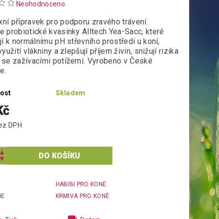
Neohodnoceno
ní přípravek pro podporu zravého trávení.
e probiotické kvasinky Alltech Yea-Sacc, které
jí k normálnímu pH střevního prostředí u koní,
využití vlákniny a zlepšují příjem živin, snižují rizika
 se zažívacími potížemi. Vyrobeno v České
e.
ost
Skladem
Kč
5 Kč bez DPH
HABIBI PRO KONĚ
IE
KRMIVA PRO KONĚ