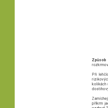
Způsob 
rozkrmov
Při lehč
rizikový
kolikách 
dostihov
Zamíchej
příkrm j