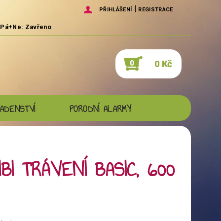
|
PŘIHLÁŠENÍ
REGISTRACE
0 Kč
0
ADENSTVÍ
PORODNÍ ALARMY
IBI TRÁVENÍ BASIC, 600