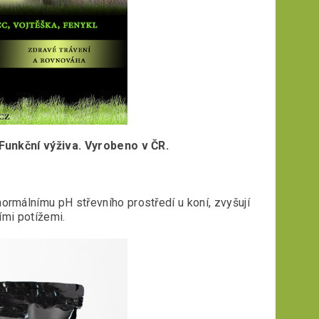
unkční výživa. Vyrobeno v ČR.
normálnímu pH střevního prostředí u koní, zvyšují
cími potížemi.