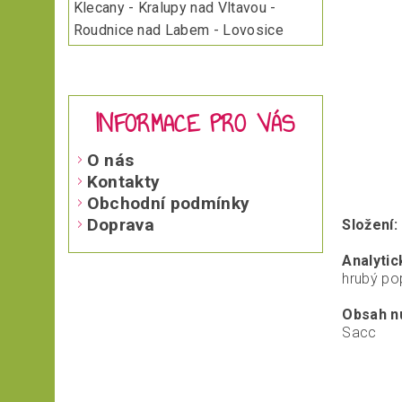
Klecany - Kralupy nad Vltavou -
Roudnice nad Labem - Lovosice
INFORMACE PRO VÁS
O nás
Kontakty
Obchodní podmínky
Doprava
Složení:
Analytic
hrubý pop
Obsah nu
Sacc