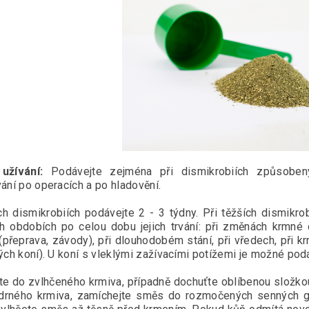
užívání:
Podávejte zejména při dismikrobiích způsoben
ání po operacích a po hladovění.
ích dismikrobiích podávejte 2 - 3 týdny. Při těžších dismikr
ch obdobích po celou dobu jejich trvání: při změnách krmné 
(přeprava, závody), při dlouhodobém stání, při vředech, při k
ých koní). U koní s vleklými zažívacími potížemi je možné po
te do zvlhčeného krmiva, případně dochuťte oblíbenou složko
adrného krmiva, zamíchejte směs do rozmočených senných g