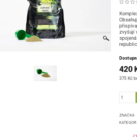
Komplex
Obsahuj
přispíva
zvyšují 
spojená
republic
Dostupn
420 
37
ZNAČKA
KATEGOR