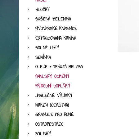
MÜSLI
VLOČKY
SUŠENÁ ZELENINA
PIVOVARSKÉ KVASNICE
EXTRUDOVANÁ KRMIVA
SOLNÉ LIZY
SEMÍNKA
OLEJE + TEKUTÁ MELASA
PAMLSKY, ODMĚNY
PŘÍRODNÍ DOPLŇKY
JABLEČNÉ VÝLISKY
MRKEV (ČERSTVÁ)
GRANULE PRO KONĚ
OSTROPESTŘEC
BYLINKY