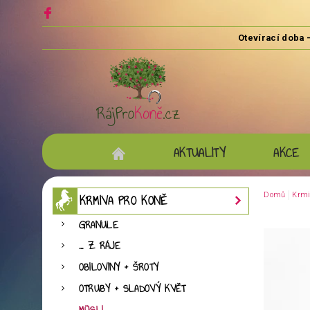
AKTUALITY
AKCE
Domů
Krmi
KRMIVA PRO KONĚ
GRANULE
... Z RÁJE
OBILOVINY + ŠROTY
OTRUBY + SLADOVÝ KVĚT