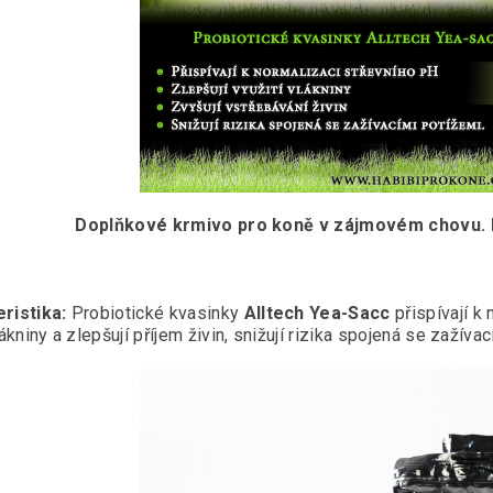
Doplňkové krmivo pro koně v zájmovém chovu. F
ristika:
Probiotické kvasinky
Alltech Yea-Sacc
přispívají k 
lákniny a zlepšují příjem živin, snižují rizika spojená se zažíva