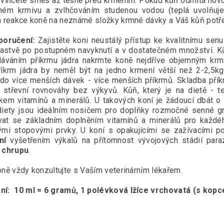
vlhčete směs až těsně před krmením. Pokud kůň odmítá novo
ném krmivu a zvlhčováním studenou vodou (teplá uvolňuje
á reakce koně na neznámé složky krmné dávky a Váš kůň potře
poručení:
Zajistěte koni neustálý přístup ke kvalitnímu sen
 pastvě po postupném navyknutí a v dostatečném množství. K
áváním příkrmu jádra nakrmte koně nejdříve objemným krm
říkrm jádra by neměl být na jedno krmení větší než 2-2,5k
 do více menších dávek - více menších příkrmů. Skladba přík
 střevní rovnováhy bez výkyvů. Kůň, který je na dietě - t
kem vitamínů a minerálů. U takových koní je žádoucí dbát o to
diety jsou ideálním nosičem pro doplňky rozmočné senné g
at se základním doplněním vitamínů a minerálů pro každéh
ými stopovými prvky. U koní s opakujícími se zažívacími 
ní
vyšetřením výkalů na přítomnost vývojových stádií paraz
 chrupu
.
oně vždy konzultujte s Vaším veterinárním lékařem.
ní:
10 ml = 6 gramů, 1 polévková lžíce vrchovatá (s kopc