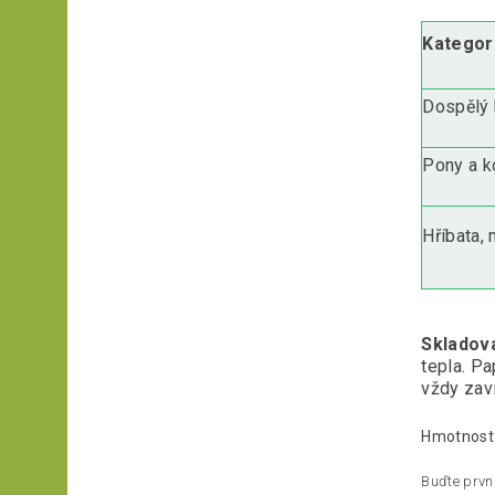
Kategori
Dospělý 
Pony a k
Hříbata,
Skladová
tepla. Pa
vždy zaví
Hmotnost
Buďte první