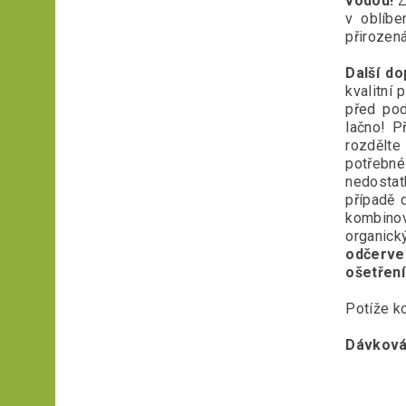
vodou!
Z
v oblíbe
přirozen
Další do
kvalitní
před pod
lačno! P
rozdělte
potřebné
nedostat
případě 
kombinov
organick
odčerve
ošetření
Potíže k
Dávková