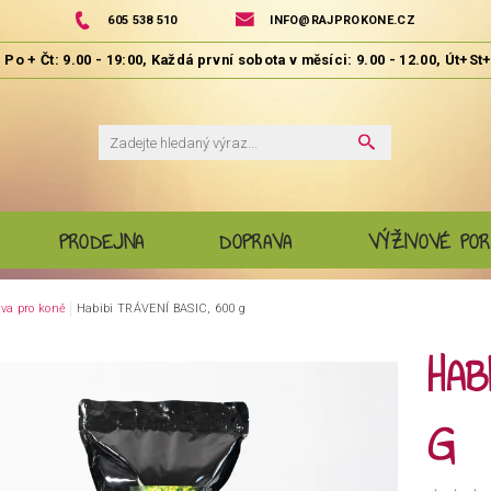
605 538 510
INFO@RAJPROKONE.CZ
PRODEJNA
DOPRAVA
VÝŽIVOVÉ POR
va pro koně
Habibi TRÁVENÍ BASIC, 600 g
HAB
G