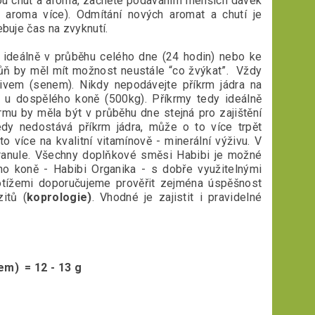
u chuť a aroma, začněte podáváním menších dávek
 aroma více). Odmítání nových aromat a chutí je
buje čas na zvyknutí.
u ideálně v průběhu celého dne (24 hodin) nebo ke
ůň by měl mít možnost neustále “co žvýkat”. Vždy
ivem (senem). Nikdy nepodávejte příkrm jádra na
g u dospělého koně (500kg). Příkrmy tedy ideálně
rmu by měla být v průběhu dne stejná pro zajištění
edy nedostává příkrm jádra, může o to více trpět
 více na kvalitní vitamínově - minerální výživu. V
ranule. Všechny doplňkové směsi Habibi je možné
o koně - Habibi Organika - s dobře využitelnými
potížemi doporučujeme prověřit zejména úspěšnost
itů (
koprologie)
. Vhodné je zajistit i pravidelné
em) = 12 - 13 g