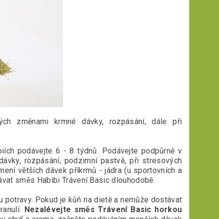
ých změnami krmné dávky, rozpásání, dále při
obiích podávejte 6 - 8 týdnů. Podávejte podpůrně v
dávky, rozpásání, podzimní pastvě, při stresových
rmení větších dávek příkrmů - jádra (u sportovních a
dávat směs Habibi Trávení Basic dlouhodobě.
u potravy. Pokud je kůň na dietě a nemůže dostávat
ranulí.
Nezalévejte směs Trávení Basic horkou