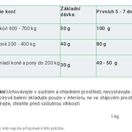
Základní
e koní:
Prvních 5 - 7 dn
dávka:
kůň 400 - 700 kg
50 g
100 g
oně 200 - 400 kg
40 g
80 g
 mladí koně a pony do 200 kg
40 - 50 g
30 g
ní:
Uchovávejte v suchém a chladném prostředí, nevystavujte 
pírová balení skladujte pouze v interieru, ne ve stájovém pros
rejte, chraňte před vzdušnou vlhkostí.
1 kg
, kdo napíše příspěvek k této položce.