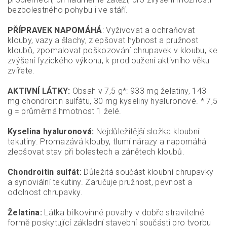
bezbolestného pohybu i ve stáří.
PŘÍPRAVEK NAPOMÁHÁ
: Vyživovat a ochraňovat
klouby, vazy a šlachy, zlepšovat hybnost a pružnost
kloubů, zpomalovat poškozování chrupavek v kloubu, ke
zvýšení fyzického výkonu, k prodloužení aktivního věku
zvířete.
AKTIVNÍ LÁTKY:
Obsah v 7,5 g*: 933 mg želatiny, 143
mg chondroitin sulfátu, 30 mg kyseliny hyaluronové. * 7,5
g = průměrná hmotnost 1 želé.
Kyselina hyaluronová:
Nejdůležitější složka kloubní
tekutiny. Promazává klouby, tlumí nárazy a napomáhá
zlepšovat stav při bolestech a zánětech kloubů.
Chondroitin sulfát:
Důležitá součást kloubní chrupavky
a synoviální tekutiny. Zaručuje pružnost, pevnost a
odolnost chrupavky.
Želatina:
Látka bílkovinné povahy v dobře stravitelné
formě poskytující základní stavební součásti pro tvorbu