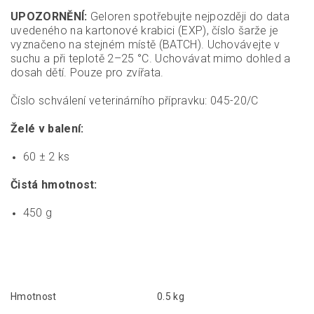
UPOZORNĚNÍ:
Geloren spotřebujte nejpozději do data
uvedeného na kartonové krabici (EXP), číslo šarže je
vyznačeno na stejném místě (BATCH). Uchovávejte v
suchu a při teplotě 2–25 °C. Uchovávat mimo dohled a
dosah dětí. Pouze pro zvířata.
Číslo schválení veterinárního přípravku: 045-20/C
Želé v balení:
60 ± 2 ks
Čistá hmotnost:
450 g
Hmotnost
0.5 kg