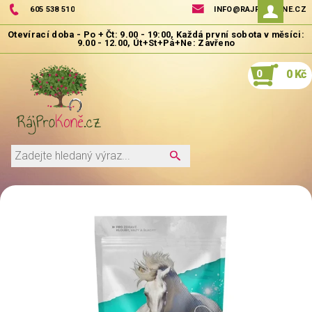
605 538 510
INFO@RAJPROKONE.CZ
0
0 Kč