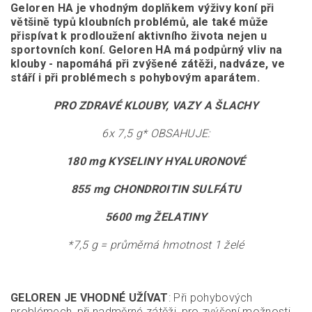
Geloren HA je vhodným doplňkem výživy koní při
většině typů kloubních problémů, ale také může
přispívat k prodloužení aktivního života nejen u
sportovních koní. Geloren HA má podpůrný vliv na
klouby - napomáhá při zvýšené zátěži, nadváze, ve
stáří i při problémech s pohybovým aparátem.
PRO ZDRAVÉ KLOUBY, VAZY A ŠLACHY
6x 7,5 g* OBSAHUJE:
180 mg KYSELINY HYALURONOVÉ
855 mg CHONDROITIN SULFÁTU
5600 mg ŽELATINY
*7,5 g = průměrná hmotnost 1 želé
GELOREN JE VHODNÉ UŽÍVAT
: Při pohybových
problémech, při nadměrné zátěži, pro zvýšení možnosti