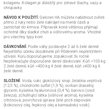
kolagenu. Kolagen je důležitý pro zdravé šlachy, vazy a
chrupavky.
NÁVOD K POUŽITÍ:
Geloren HA můžete nabídnout zvířeti
přímo z ruky nebo želé nakrájet na menší části a
zamíchat do krmiva. Přípravek koně většinou přijímají
ochotně díky sladké chuti a višňovému aroma. Vhodné
pro všechny typy koní
DÁVKOVÁNÍ:
Podle váhy podávejte 2 až 6 želé denně.
Největšího účinku dosáhnete při 90denním nepřetržitém
užívání. Kúru doporučujeme zopakovat 3x ročně.
Nepřekračujte doporučené denní dávkování. Kůň <100 kg
2 želé denně, kůň <400 kg 4 želé denně, kůň ≥400 kg 6
želé denně.
SLOŽENÍ:
Voda, cukr, glukózový sirup, želatina vepřová
(12,5 %), chondroitin sulfát (1,9 %), sorban draselný,
glycerin, kyselina hyaluronová (0,4 %), barvivo (oxid
železa), zchutňující látka (višňové aroma), kyselina
citrónová, povrchová úprava želé proti slepování
(kokosový olej, řepkový olej a karnaubský vosk).