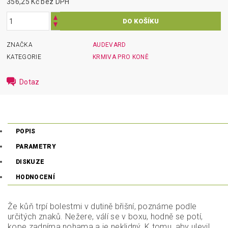
356,25 Kč bez DPH
ZNAČKA
AUDEVARD
KATEGORIE
KRMIVA PRO KONĚ
Dotaz
POPIS
PARAMETRY
DISKUZE
HODNOCENÍ
Že kůň trpí bolestmi v dutině břišní, poznáme podle
určitých znaků. Nežere, válí se v boxu, hodně se potí,
kope zadníma nohama a je neklidný. K tomu, aby ulevil