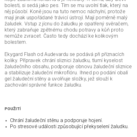
bolesti, si sedá jako pes. Tím se mu uvolní tlak, který na
něj působí. Koně jsou na tuto nemoc náchylní, protože
mají jinak uspořádané trávicí ústrojí. Mají poměrně malý
žaludek. Vstup z jícnu do žaludku je opatřený svěračem,
který zabraňuje zpětnému chodu potravy a kůň proto
nemůže zvracet. Často tedy dochází ke kolikovým
bolestem.
Ekygard Flash od Audevardu se podává při příznacích
koliky. Přípravek chrání sliznici žaludku, tlumí kyselost
žaludečního obsahu, podporuje obnovu žaludeční sliznice
a stabilizuje žaludeční mikroflóru. Ihned po podání obalí
gel žaludeční stěny a uvolňuje složky, jež slouží k
zachování správné funkce žaludku.
POUŽITÍ
Chrání žaludeční stěnu a podporuje hojení.
Po stresové události způsobující překyselení žaludku.