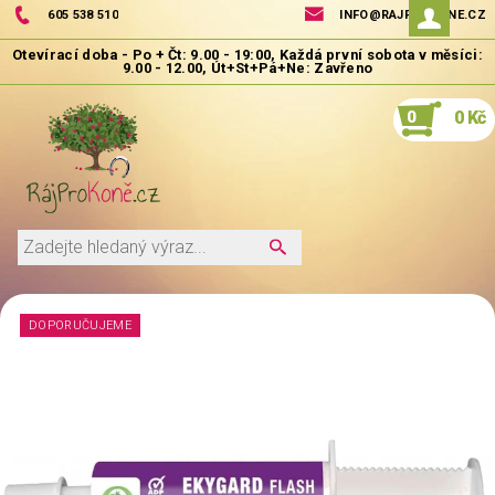
605 538 510
INFO@RAJPROKONE.CZ
0
0 Kč
DOPORUČUJEME