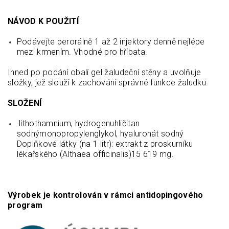
NÁVOD K POUŽITÍ
Podávejte perorálně 1 až 2 injektory denně nejlépe
mezi krmením. Vhodné pro hříbata.
Ihned po podání obalí gel žaludeční stěny a uvolňuje
složky, jež slouží k zachování správné funkce žaludku.
SLOŽENÍ
lithothamnium, hydrogenuhličitan
sodnýmonopropylenglykol, hyaluronát sodný
Doplňkové látky (na 1 litr): extrakt z proskurníku
lékařského (Althaea officinalis)15 619 mg.
Výrobek je kontrolován v rámci antidopingového
program