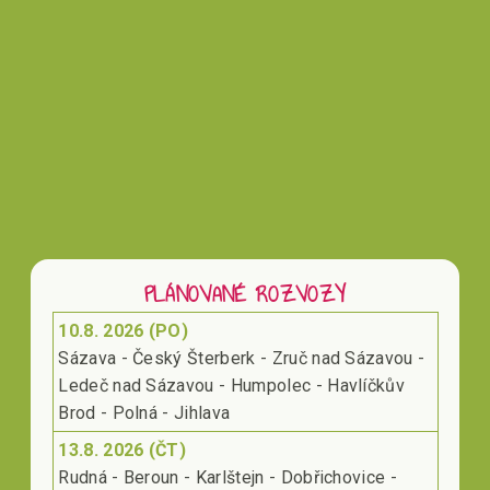
Vložením hodnocení souhlasíte s
podmínkami
ochrany osobních údajů
PLÁNOVANÉ ROZVOZY
10.8. 2026 (PO)
Sázava - Český Šterberk - Zruč nad Sázavou -
Ledeč nad Sázavou - Humpolec - Havlíčkův
Brod - Polná - Jihlava
13.8. 2026 (ČT)
Rudná - Beroun - Karlštejn - Dobřichovice -