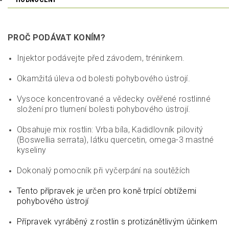
PROČ PODÁVAT KONÍM?
Injektor
podávejte před závodem, tréninkem.
Okamžitá úleva od bolesti pohybového ústrojí.
Vysoce koncentrované a vědecky ověřené rostlinné
složení pro tlumení bolesti pohybového ústrojí.
Obsahuje mix rostlin: Vrba bíla, Kadidlovník pilovitý
(Boswellia serrata), látku quercetin, omega-3 mastné
kyseliny
Dokonalý pomocník při vyčerpání na soutěžích
Tento přípravek je určen pro koně trpící obtížemi
pohybového ústrojí
Přípravek vyráběný z rostlin s protizánětlivým účinkem