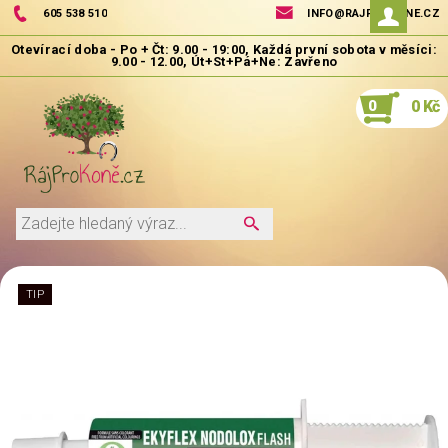
605 538 510
INFO@RAJPROKONE.CZ
0
0 Kč
TIP