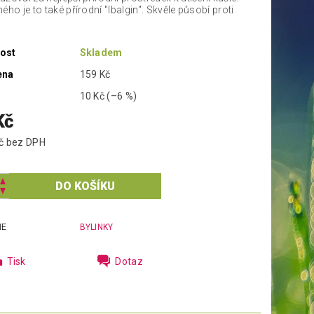
ého je to také přírodní "Ibalgin". Skvěle působí proti
ost
Skladem
ena
159 Kč
10 Kč
(–6 %)
Kč
133,04 Kč bez DPH
IE
BYLINKY
Tisk
Dotaz