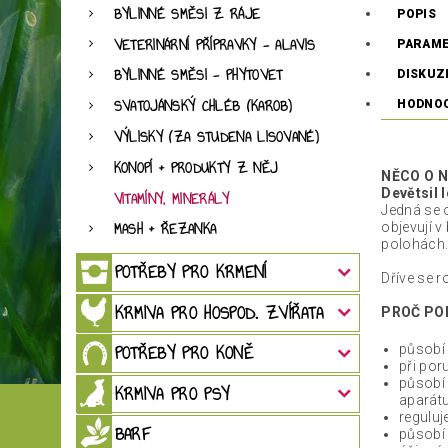
BYLINNÉ SMĚSI Z RÁJE
POPIS
VETERINÁRNÍ PŘÍPRAVKY - ALAVIS
PARAM
BYLINNÉ SMĚSI - PHYTOVET
DISKUZ
SVATOJÁNSKÝ CHLÉB (KAROB)
HODNO
VÝLISKY (ZA STUDENA LISOVANÉ)
KONOPÍ + PRODUKTY Z NĚJ
NĚCO O 
Devětsil 
VITAMÍNY, MINERÁLY
Jedná se 
MASH + ŘEZANKA
objevují v
polohách
POTŘEBY PRO KRMENÍ
Dříve se r
KRMIVA PRO HOSPOD. ZVÍŘATA
PROČ PO
POTŘEBY PRO KONĚ
působí 
při por
působí
KRMIVA PRO PSY
aparát
reguluj
BARF
působí 