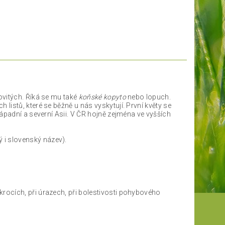
covitých. Říká se mu také
koňské kopyto
nebo lopuch.
h listů, které se běžně u nás vyskytují. První květy se
západní a severní Asii. V ČR hojně zejména ve vyšších
 i slovenský název).
ocích, při úrazech, při bolestivosti pohybového