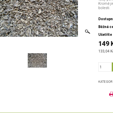
Kromě jin
bolesti.
Dostupn
Běžná c
Ušetříte
149 
KATEGOR