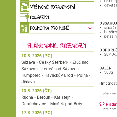
účinné
devětsi
VÝŽIVOVÉ PORADENSTVÍ
POUKÁZKY
OBSAHUJ
KOSMETIKA PRO KONĚ
silici (
hořčiny,
petasin
PLÁNOVANÉ ROZVOZY
DOPORUČ
20-40g
10.8. 2026 (PO)
Sázava - Český Šterberk - Zruč nad
BALENÍ:
Sázavou - Ledeč nad Sázavou -
500g
Humpolec - Havlíčkův Brod - Polná -
Jihlava
Hmotnost
13.8. 2026 (ČT)
Buďte první
Rudná - Beroun - Karlštejn -
Dobřichovice - Mníšek pod Brdy
Přida
Buďte první
17.8. 2026 (PO)