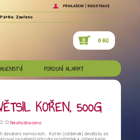
|
PŘIHLÁŠENÍ
REGISTRACE
0 Kč
0
ADENSTVÍ
PORODNÍ ALARMY
ĚTSIL KOŘEN, 500G
Neohodnoceno
ři devatero nemocech... Kořen (oddenek) devětsilu se
žoval za nejlepší přírodní prostředek k utišení kašle.