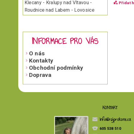
Klecany - Kralupy nad Vltavou -
Přidat 
Roudnice nad Labem - Lovosice
INFORMACE PRO VÁS
O nás
Kontakty
Obchodní podmínky
Doprava
Vložen
KONTAKT
info
@
rajprokone.cz
605 538 510