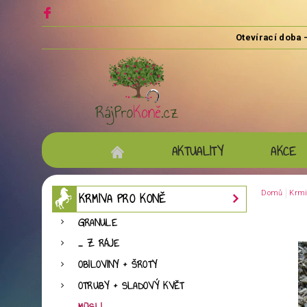
AKTUALITY
AKCE
Domů
Krmi
KRMIVA PRO KONĚ
GRANULE
... Z RÁJE
OBILOVINY + ŠROTY
OTRUBY + SLADOVÝ KVĚT