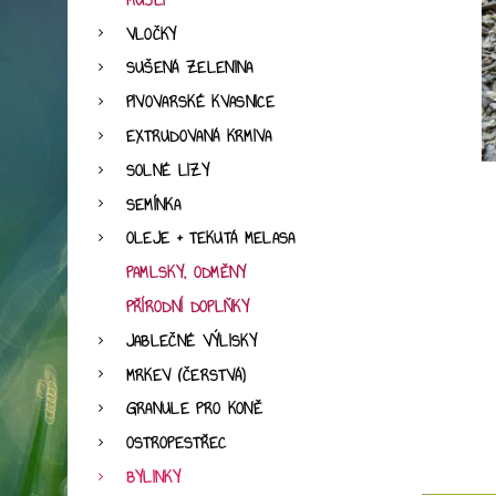
MÜSLI
VLOČKY
SUŠENÁ ZELENINA
PIVOVARSKÉ KVASNICE
EXTRUDOVANÁ KRMIVA
SOLNÉ LIZY
SEMÍNKA
OLEJE + TEKUTÁ MELASA
PAMLSKY, ODMĚNY
PŘÍRODNÍ DOPLŇKY
JABLEČNÉ VÝLISKY
MRKEV (ČERSTVÁ)
GRANULE PRO KONĚ
OSTROPESTŘEC
BYLINKY