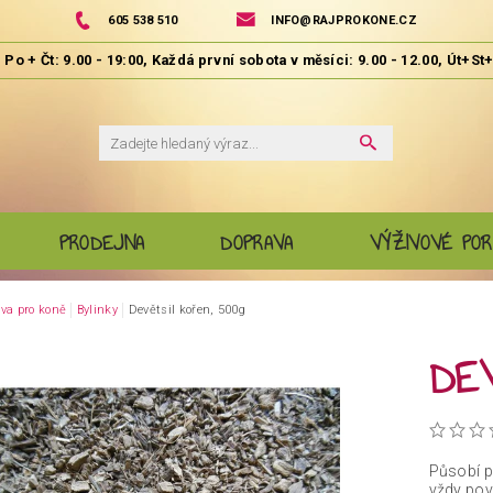
605 538 510
INFO@RAJPROKONE.CZ
PRODEJNA
DOPRAVA
VÝŽIVOVÉ POR
va pro koně
Bylinky
Devětsil kořen, 500g
DEV
Působí p
vždy pova