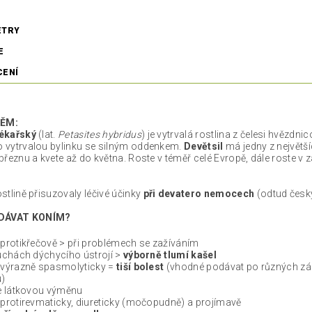
ETRY
E
CENÍ
NĚM:
lékařský
(lat.
Petasites hybridus
) je vytrvalá rostlina z čelesi hvězdni
o vytrvalou bylinku se silným oddenkem.
Devětsil
má jedny z největšíc
 březnu a kvete až do května. Roste v téměř celé Evropě, dále roste v 
.
ostlině přisuzovaly léčivé účinky
při devatero nemocech
(odtud český
DÁVAT KONÍM?
protikřečově > při problémech se zažíváním
uchách dýchycího ústrojí >
výborně tlumí kašel
 výrazně spasmolyticky =
tiší bolest
(vhodné podávat po různých zákr
u)
e látkovou výměnu
protirevmaticky, diureticky (močopudně) a projímavě