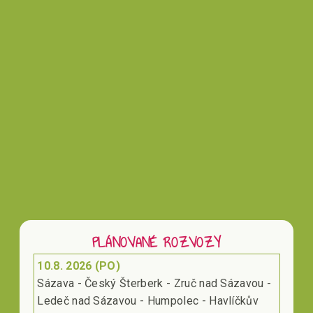
Vložením hodnocení souhlasíte s
podmínkami
ochrany osobních údajů
PLÁNOVANÉ ROZVOZY
10.8. 2026 (PO)
Sázava - Český Šterberk - Zruč nad Sázavou -
Ledeč nad Sázavou - Humpolec - Havlíčkův