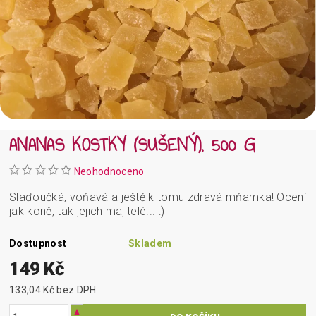
ANANAS KOSTKY (SUŠENÝ), 500 G
Neohodnoceno
Slaďoučká, voňavá a ještě k tomu zdravá mňamka! Ocení
jak koně, tak jejich majitelé... :)
Dostupnost
Skladem
149 Kč
133,04 Kč bez DPH