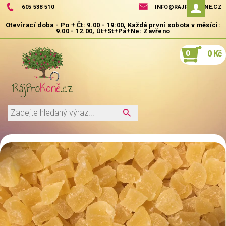
605 538 510
INFO@RAJPROKONE.CZ
0
0 Kč