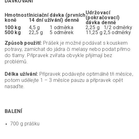
DÁVKOVÁNÍ
Udržovací
Hmotnost
Iniciační dávka (prvních
(pokračovací)
koně
14 dní užívání) denně
dávka denně
100 kg
4,5 g
1 odměrka
2,25 g
1/2 odměrky
500 kg
22,5 g
5 odměrek
11,25 g
2,5 odměrky
Způsob použití:
Prášek je možné podávat s kouskem
potravy, zamíchat do jádra či melasy nebo podat přímo
do tlamy. Přípravek zvířata obvykle přijímají bez
problémů.
Délka užívání:
Přípravek podávejte optimálně tři měsíce,
potom udělejte 1 – 3 měsíce pauzu a přípravek opět
nasaďte.
BALENÍ
700 g prášku