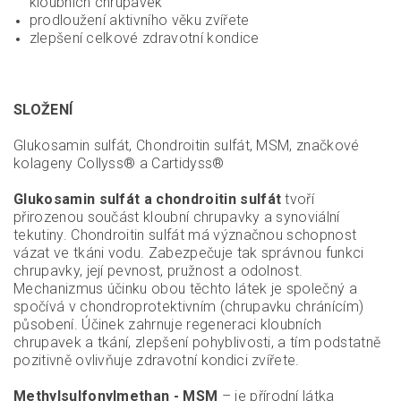
kloubních chrupavek
prodloužení aktivního věku zvířete
zlepšení celkové zdravotní kondice
SLOŽENÍ
Glukosamin sulfát, Chondroitin sulfát, MSM, značkové
kolageny Collyss® a Cartidyss®
Glukosamin sulfát a chondroitin sulfát
tvoří
přirozenou součást kloubní chrupavky a synoviální
tekutiny. Chondroitin sulfát má význačnou schopnost
vázat ve tkáni vodu. Zabezpečuje tak správnou funkci
chrupavky, její pevnost, pružnost a odolnost.
Mechanizmus účinku obou těchto látek je společný a
spočívá v chondroprotektivním (chrupavku chránícím)
působení. Účinek zahrnuje regeneraci kloubních
chrupavek a tkání, zlepšení pohyblivosti, a tím podstatně
pozitivně ovlivňuje zdravotní kondici zvířete.
Methylsulfonylmethan - MSM
– je přírodní látka