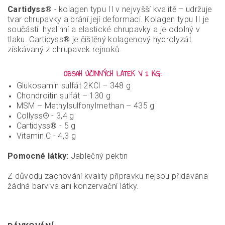
Cartidyss
® - kolagen typu II v nejvyšší kvalitě – udržuje
tvar chrupavky a brání její deformaci. Kolagen typu II je
součástí hyalinní a elastické chrupavky a je odolný v
tlaku. Cartidyss® je čištěný kolagenový hydrolyzát
získávaný z chrupavek rejnoků.
OBSAH ÚČINNÝCH LÁTEK V 1 KG:
Glukosamin sulfát 2KCl – 348 g
Chondroitin sulfát – 130 g
MSM – Methylsulfonyl­methan – 435 g
Collyss® - 3,4 g
Cartidyss® - 5 g
Vitamin C - 4,3 g
Pomocné látky:
Jablečný pektin
Z důvodu zachování kvality přípravku nejsou přidávána
žádná barviva ani konzervační látky.