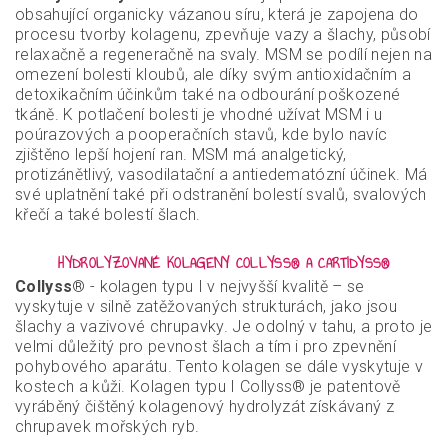
obsahující organicky vázanou síru, která je zapojena do
procesu tvorby kolagenu, zpevňuje vazy a šlachy, působí
relaxačně a regeneračně na svaly. MSM se podílí nejen na
omezení bolesti kloubů, ale díky svým antioxidačním a
detoxikačním účinkům také na odbourání poškozené
tkáně. K potlačení bolesti je vhodné užívat MSM i u
poúrazových a pooperačních stavů, kde bylo navíc
zjištěno lepší hojení ran. MSM má analgetický,
protizánětlivý, vasodilatační a antiedematózní účinek. Má
své uplatnění také při odstranění bolestí svalů, svalových
křečí a také bolestí šlach.
HYDROLYZOVANÉ KOLAGENY COLLYSS® A CARTIDYSS®
Collyss
® - kolagen typu I v nejvyšší kvalitě – se
vyskytuje v silně zatěžovaných strukturách, jako jsou
šlachy a vazivové chrupavky. Je odolný v tahu, a proto je
velmi důležitý pro pevnost šlach a tím i pro zpevnění
pohybového aparátu. Tento kolagen se dále vyskytuje v
kostech a kůži. Kolagen typu I Collyss® je patentově
vyráběný čištěný kolagenový hydrolyzát získávaný z
chrupavek mořských ryb.