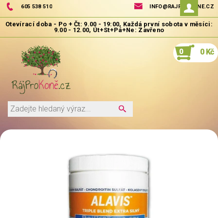
605 538 510
INFO@RAJPROKONE.CZ
0
0 Kč