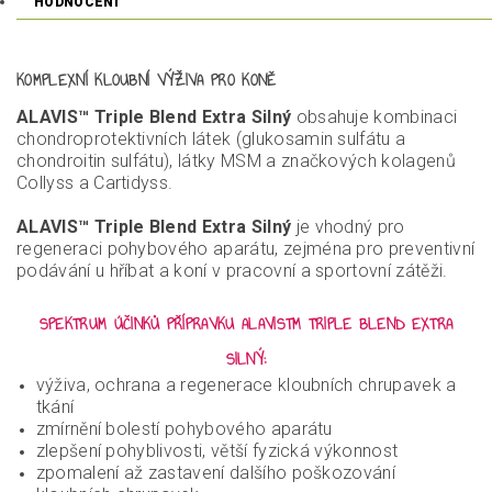
HODNOCENÍ
KOMPLEXNÍ KLOUBNÍ VÝŽIVA PRO KONĚ
ALAVIS™ Triple Blend Extra Silný
obsahuje kombinaci
chondroprotek­tivních látek (glukosamin sulfátu a
chondroitin sulfátu), látky MSM a značkových kolagenů
Collyss a Cartidyss.
ALAVIS™ Triple Blend Extra Silný
je vhodný pro
regeneraci pohybového aparátu, zejména pro preventivní
podávání u hříbat a koní v pracovní a sportovní zátěži.
SPEKTRUM ÚČINKŮ PŘÍPRAVKU ALAVIS™ TRIPLE BLEND EXTRA
SILNÝ:
výživa, ochrana a regenerace kloubních chrupavek a
tkání
zmírnění bolestí pohybového aparátu
zlepšení pohyblivosti, větší fyzická výkonnost
zpomalení až zastavení dalšího poškozování